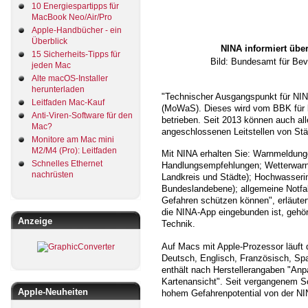
10 Energiespartipps für
MacBook Neo/Air/Pro
Apple-Handbücher - ein
Überblick
NINA informiert übe
15 Sicherheits-Tipps für
Bild: Bundesamt für Bev
jeden Mac
Alte macOS-Installer
herunterladen
"Technischer Ausgangspunkt für NI
Leitfaden Mac-Kauf
(MoWaS). Dieses wird vom BBK für 
Anti-Viren-Software für den
betrieben. Seit 2013 können auch all
Mac?
angeschlossenen Leitstellen von S
Monitore am Mac mini
M2/M4 (Pro): Leitfaden
Mit NINA erhalten Sie: Warnmeldun
Schnelles Ethernet
Handlungsempfehlungen; Wetterwarn
nachrüsten
Landkreis und Städte); Hochwasserin
Bundeslandebene); allgemeine Notfal
Gefahren schützen können", erläuter
die NINA-App eingebunden ist, gehör
Anzeige
Technik.
Auf Macs mit Apple-Prozessor läuft d
Deutsch, Englisch, Französisch, Spa
enthält nach Herstellerangaben "An
Kartenansicht". Seit vergangenem S
Apple-Neuheiten
hohem Gefahrenpotential von der NI