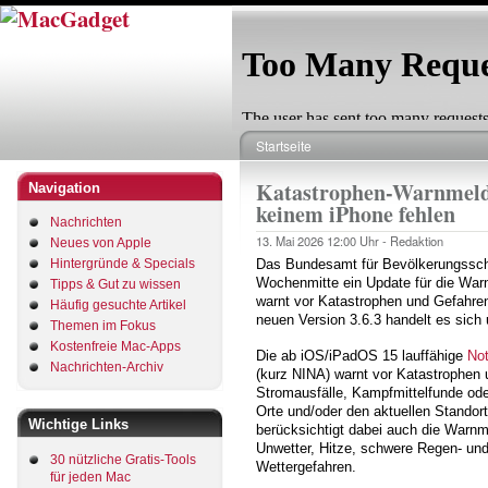
Direkt
zum
Inhalt
Startseite
Pfadnavigation
Katastrophen-Warnmeld
Navigation
keinem iPhone fehlen
Nachrichten
13. Mai 2026
12:00 Uhr -
Redaktion
Neues von Apple
Hintergründe & Specials
Das Bundesamt für Bevölkerungsschu
Wochenmitte ein Update für die Wa
Tipps & Gut zu wissen
warnt vor Katastrophen und Gefahren
Häufig gesuchte Artikel
neuen Version 3.6.3 handelt es sich 
Themen im Fokus
Kostenfreie Mac-Apps
Die ab iOS/iPadOS 15 lauffähige
Not
Nachrichten-Archiv
(kurz NINA) warnt vor Katastrophen 
Stromausfälle, Kampfmittelfunde oder
Orte und/oder den aktuellen Standor
Wichtige Links
berücksichtigt dabei auch die Warn
Unwetter, Hitze, schwere Regen- un
30 nützliche Gratis-Tools
Wettergefahren.
für jeden Mac