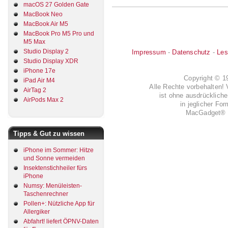
macOS 27 Golden Gate
MacBook Neo
MacBook Air M5
MacBook Pro M5 Pro und
M5 Max
Studio Display 2
Impressum
-
Datenschutz
-
Les
Studio Display XDR
iPhone 17e
Copyright © 
iPad Air M4
Alle Rechte vorbehalten! 
AirTag 2
ist ohne ausdrückli
AirPods Max 2
in jeglicher Fo
MacGadget® i
Tipps & Gut zu wissen
iPhone im Sommer: Hitze
und Sonne vermeiden
Insektenstichheiler fürs
iPhone
Numsy: Menüleisten-
Taschenrechner
Pollen+: Nützliche App für
Allergiker
Abfahrt! liefert ÖPNV-Daten