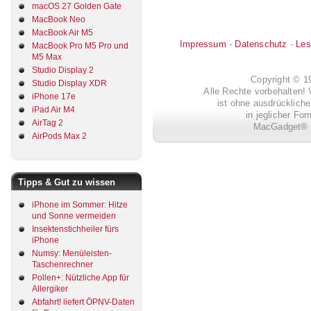
macOS 27 Golden Gate
MacBook Neo
MacBook Air M5
Impressum
-
Datenschutz
-
Les
MacBook Pro M5 Pro und
M5 Max
Studio Display 2
Copyright © 
Studio Display XDR
Alle Rechte vorbehalten! 
iPhone 17e
ist ohne ausdrückli
iPad Air M4
in jeglicher Fo
AirTag 2
MacGadget® i
AirPods Max 2
Tipps & Gut zu wissen
iPhone im Sommer: Hitze
und Sonne vermeiden
Insektenstichheiler fürs
iPhone
Numsy: Menüleisten-
Taschenrechner
Pollen+: Nützliche App für
Allergiker
Abfahrt! liefert ÖPNV-Daten