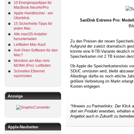
10 Energiespartipps für
MacBook Neo/Air/Pro
Apple-Handbücher - ein
Überblick
SanDisk Extreme Pro: Modelle
15 Sicherheits-Tipps für
Bil
jeden Mac
Alte macOS-Installer
herunterladen
Zu den Preisen der neuen Speicherka
Leitfaden Mac-Kauf
Aufgrund der zuletzt dramatisch gest
Anti-Viren-Software für den
könnte eine 8-TB-Variante deutlich i
Mac?
Speicherkarten mit 2 TB kosten derz
Monitore am Mac mini
M2/M4 (Pro): Leitfaden
Ob Apple die Speicherkartenslots vo
SDUC umrüsten wird, bleibt abzuwart
Schnelles Ethernet
nachrüsten
Allerdings dürfte es noch etliche Ja
größere Verbreitung im Markt erlang
Kosten entgegen.
Anzeige
*Hinweis zu Partnerlinks: Der Klick 
dort ein Produkt erworben, erhalten wi
Angebot auch in Zukunft zu betreibe
Apple-Neuheiten