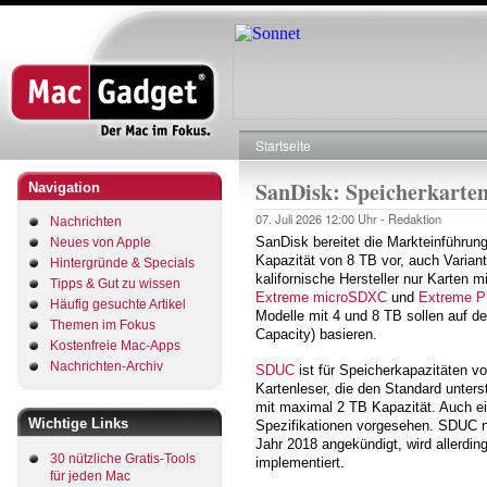
Direkt
zum
Inhalt
Startseite
Pfadnavigation
SanDisk: Speicherkarte
Navigation
07. Juli 2026
12:00 Uhr -
Redaktion
Nachrichten
SanDisk bereitet die Markteinführung
Neues von Apple
Kapazität von 8 TB vor, auch Variant
Hintergründe & Specials
kalifornische Hersteller nur Karten 
Tipps & Gut zu wissen
Extreme microSDXC
und
Extreme P
Häufig gesuchte Artikel
Modelle mit 4 und 8 TB sollen auf d
Themen im Fokus
Capacity) basieren.
Kostenfreie Mac-Apps
Nachrichten-Archiv
SDUC
ist für Speicherkapazitäten vo
Kartenleser, die den Standard unter
mit maximal 2 TB Kapazität. Auch ei
Wichtige Links
Spezifikationen vorgesehen. SDUC n
Jahr 2018 angekündigt, wird allerding
30 nützliche Gratis-Tools
implementiert.
für jeden Mac