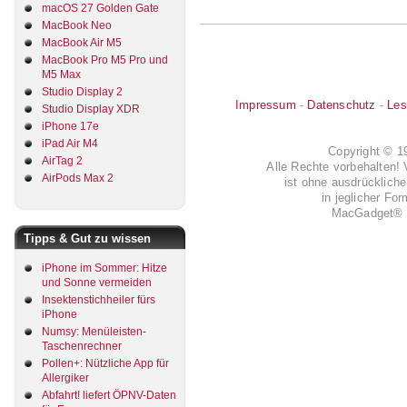
macOS 27 Golden Gate
MacBook Neo
MacBook Air M5
MacBook Pro M5 Pro und
M5 Max
Studio Display 2
Impressum
-
Datenschutz
-
Les
Studio Display XDR
iPhone 17e
iPad Air M4
Copyright © 
AirTag 2
Alle Rechte vorbehalten! 
AirPods Max 2
ist ohne ausdrückli
in jeglicher Fo
MacGadget® i
Tipps & Gut zu wissen
iPhone im Sommer: Hitze
und Sonne vermeiden
Insektenstichheiler fürs
iPhone
Numsy: Menüleisten-
Taschenrechner
Pollen+: Nützliche App für
Allergiker
Abfahrt! liefert ÖPNV-Daten