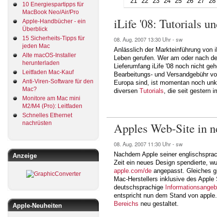
21
22
23
24
25
26
27
28
10 Energiespartipps für
MacBook Neo/Air/Pro
iLife '08: Tutorials
Apple-Handbücher - ein
Überblick
15 Sicherheits-Tipps für
08. Aug. 2007
13:30 Uhr -
sw
jeden Mac
Anlässlich der Markteinführung von i
Alte macOS-Installer
Leben gerufen. Wer am oder nach de
herunterladen
Lieferumfang iLife '08 noch nicht g
Leitfaden Mac-Kauf
Bearbeitungs- und Versandgebühr von
Anti-Viren-Software für den
Europa sind, ist momentan noch unklar
Mac?
diversen
Tutorials
, die seit gestern
Monitore am Mac mini
M2/M4 (Pro): Leitfaden
Schnelles Ethernet
nachrüsten
Apples Web-Site in 
08. Aug. 2007
11:30 Uhr -
sw
Nachdem Apple seiner englischsprac
Anzeige
Zeit ein neues Design spendierte, wu
apple.com/de
angepasst. Gleiches gi
Mac-Herstellers inklusive des Apple
deutschsprachige
Informationsange
entspricht nun dem Stand von apple
Bereichs
neu gestaltet.
Apple-Neuheiten