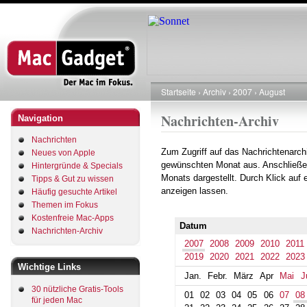
Direkt
zum
Inhalt
Startseite
Archiv
2007
August
Pfadnavigation
Nachrichten-Archiv
Navigation
Nachrichten
Zum Zugriff auf das Nachrichtenarch
Neues von Apple
gewünschten Monat aus. Anschließe
Hintergründe & Specials
Monats dargestellt. Durch Klick auf
Tipps & Gut zu wissen
anzeigen lassen.
Häufig gesuchte Artikel
Themen im Fokus
Kostenfreie Mac-Apps
Datum
Nachrichten-Archiv
2007
2008
2009
2010
2011
2019
2020
2021
2022
2023
Wichtige Links
Jan.
Febr.
März
Apr
Mai
J
30 nützliche Gratis-Tools
01
02
03
04
05
06
07
08
für jeden Mac