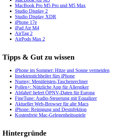
MacBook Pro M5 Pro und M5 Max
Studio Display 2
Studio Display XDR
iPhone 17e
iPad Air M4
AirTag 2
AirPods Max 2
Tipps & Gut zu wissen
iPhone im Sommer: Hitze und Sonne vermeiden
Insektenstichheiler fürs iPhone
Numsy: Menüleisten-Taschenrechner
Pollen+: Nützliche App für Allergiker
Abfahrt! liefert ÖPNV-Daten für Europa
FineTune: Audio-Steuerung mit Equalizer
Aktueller Web-Browser für alte Macs
iPhone: Reinigung und Desinfektion
Kostenfreie Mac-Gelegenheitsspiele
Hintergründe