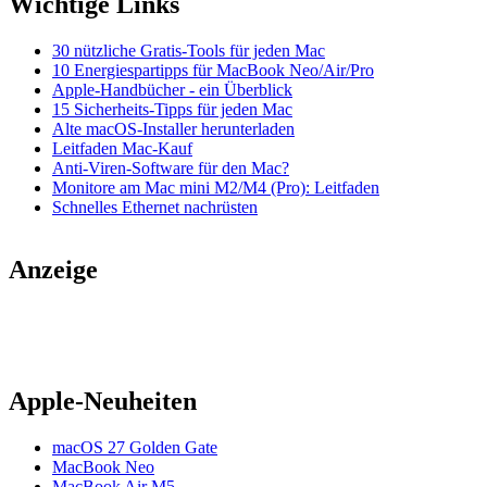
Wichtige Links
30 nützliche Gratis-Tools für jeden Mac
10 Energiespartipps für MacBook Neo/Air/Pro
Apple-Handbücher - ein Überblick
15 Sicherheits-Tipps für jeden Mac
Alte macOS-Installer herunterladen
Leitfaden Mac-Kauf
Anti-Viren-Software für den Mac?
Monitore am Mac mini M2/M4 (Pro): Leitfaden
Schnelles Ethernet nachrüsten
Anzeige
Apple-Neuheiten
macOS 27 Golden Gate
MacBook Neo
MacBook Air M5