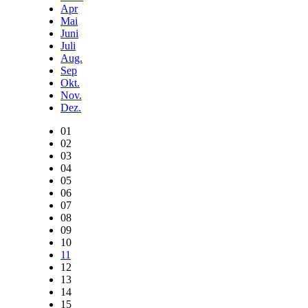
Apr
Mai
Juni
Juli
Aug.
Sep
Okt.
Nov.
Dez.
01
02
03
04
05
06
07
08
09
10
11
12
13
14
15