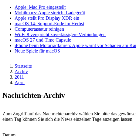
Apple: Mac Pro eingestellt
Mobilmacs: Apple streicht Ladegerät
Apple stellt Pro Display XDR ein
macOS 14: Support-Ende im Herbst
Computertastatur reinigen
Wi-Fi 8 verspricht zuverlässigere Verbindungen
macOS 27 und Time Capsule
iPhone beim Motorradfahren: Apple warnt vor Schäden am K
Neue Spiele für macOS
Startseite
Archiv
Pfadnavigation
2011
April
Nachrichten-Archiv
Zum Zugriff auf das Nachrichtenarchiv wählen Sie bitte das gewünsc
einen Tag können Sie sich die News einzelner Tage anzeigen lassen.
Datum