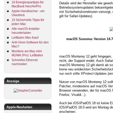
10 Energiespartipps für
Details wird der Hersteller wie gewoh
MacBook Neo/Air/Pro
Betriebssystemupdates bekanntgebe
Apple-Handbücher - ein
mit Sicherheitskorrekturen versorg
Überblick
gilt für Safari-Updates).
15 Sicherheits-Tipps für
jeden Mac
Alte macOS-Installer
herunterladen
Leitfaden Mac-Kauf
macOS Sonoma: Version 14.7 
Anti-Viren-Software für den
Mac?
Monitore am Mac mini
M2/M4 (Pro): Leitfaden
macOS Monterey 12 geht hingegen,
Schnelles Ethernet
nicht, der Support endet. Auch Safa
nachrüsten
macOS Monterey 12 gilt damit ab sof
keine neu entdeckten Sicherheitslü
nur noch stille XProtect-Updates (ei
Anzeige
Nutzer von macOS Monterey 12 soll
Patcher, mindestens auf macOS Vent
Browser verwenden, der für macOS M
Firefox, Vivaldi...).
Auch bei iOS/iPadOS 18 ist keine Ei
Apple-Neuheiten
iOS/iPadOS 18.0 wird am Montag die 
erscheinen.