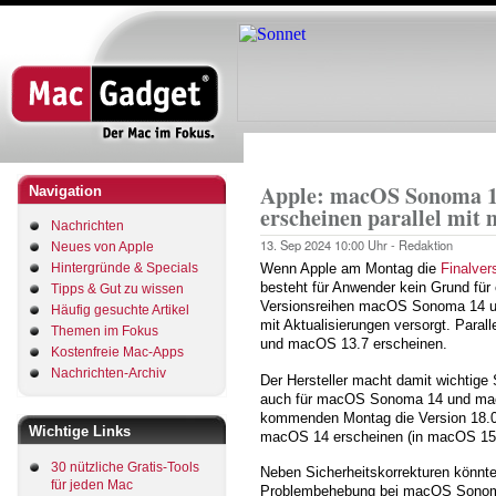
Direkt
zum
Inhalt
Startseite
Pfadnavigation
Apple: macOS Sonoma 1
Navigation
erscheinen parallel mit
Nachrichten
13. Sep 2024
10:00 Uhr -
Redaktion
Neues von Apple
Hintergründe & Specials
Wenn Apple am Montag die
Finalve
besteht für Anwender kein Grund für
Tipps & Gut zu wissen
Versionsreihen macOS Sonoma 14 un
Häufig gesuchte Artikel
mit Aktualisierungen versorgt. Par
Themen im Fokus
und macOS 13.7 erscheinen.
Kostenfreie Mac-Apps
Nachrichten-Archiv
Der Hersteller macht damit wichtig
auch für macOS Sonoma 14 und mac
kommenden Montag die Version 18.0
Wichtige Links
macOS 14 erscheinen (in macOS 15.0 i
30 nützliche Gratis-Tools
Neben Sicherheitskorrekturen könnte
für jeden Mac
Problembehebung bei macOS Sonoma