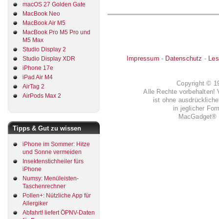
macOS 27 Golden Gate
MacBook Neo
MacBook Air M5
MacBook Pro M5 Pro und
M5 Max
Studio Display 2
Impressum
-
Datenschutz
-
Les
Studio Display XDR
iPhone 17e
iPad Air M4
Copyright © 
AirTag 2
Alle Rechte vorbehalten! 
AirPods Max 2
ist ohne ausdrückli
in jeglicher Fo
MacGadget® i
Tipps & Gut zu wissen
iPhone im Sommer: Hitze
und Sonne vermeiden
Insektenstichheiler fürs
iPhone
Numsy: Menüleisten-
Taschenrechner
Pollen+: Nützliche App für
Allergiker
Abfahrt! liefert ÖPNV-Daten