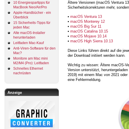
Ältere Versionen (macOS Ventura 13 u
10 Energiespartipps für
Sicherheitskorrekturen mehr, sondern
MacBook Neo/Air/Pro
Apple-Handbücher - ein
•
macOS Ventura 13
Überblick
•
macOS Monterey 12
15 Sicherheits-Tipps für
•
macOS Big Sur 11
jeden Mac
•
macOS Catalina 10.15
Alte macOS-Installer
•
macOS Mojave 10.14
herunterladen
•
macOS High Sierra 10.13
Leitfaden Mac-Kauf
Anti-Viren-Software für den
Diese Links führen direkt auf die je
Mac?
der Download initiiert werden kann.
Monitore am Mac mini
M2/M4 (Pro): Leitfaden
Wichtig zu wissen: Ältere macOS-Ver
Schnelles Ethernet
Version unterstützt, heruntergelade
nachrüsten
2019) mit einem Mac von 2021 oder 
eine Fehlermeldung.
Anzeige