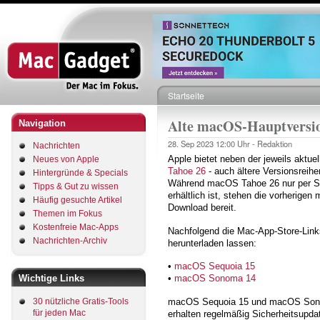
Direkt
zum
Inhalt
Startseite
Pfadnavigation
Alte macOS-Hauptversio
Navigation
28. Sep 2023
12:00 Uhr -
Redaktion
Nachrichten
Apple bietet neben der jeweils aktu
Neues von Apple
Tahoe 26
- auch ältere Versionsreih
Hintergründe & Specials
Während macOS Tahoe 26 nur per Sof
Tipps & Gut zu wissen
erhältlich ist, stehen die vorheri
Häufig gesuchte Artikel
Download bereit.
Themen im Fokus
Kostenfreie Mac-Apps
Nachfolgend die Mac-App-Store-Link
Nachrichten-Archiv
herunterladen lassen:
•
macOS Sequoia 15
Wichtige Links
•
macOS Sonoma 14
macOS Sequoia 15 und macOS Sonom
30 nützliche Gratis-Tools
für jeden Mac
erhalten regelmäßig Sicherheitsupd