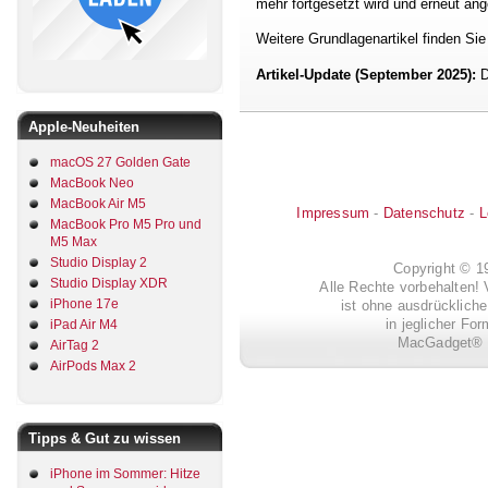
mehr fortgesetzt wird und erneut a
Weitere Grundlagenartikel finden Sie 
Artikel-Update (September 2025):
D
Apple-Neuheiten
macOS 27 Golden Gate
MacBook Neo
MacBook Air M5
Impressum
-
Datenschutz
-
L
MacBook Pro M5 Pro und
M5 Max
Studio Display 2
Copyright © 
Studio Display XDR
Alle Rechte vorbehalten! 
iPhone 17e
ist ohne ausdrückli
in jeglicher Fo
iPad Air M4
MacGadget® i
AirTag 2
AirPods Max 2
Tipps & Gut zu wissen
iPhone im Sommer: Hitze