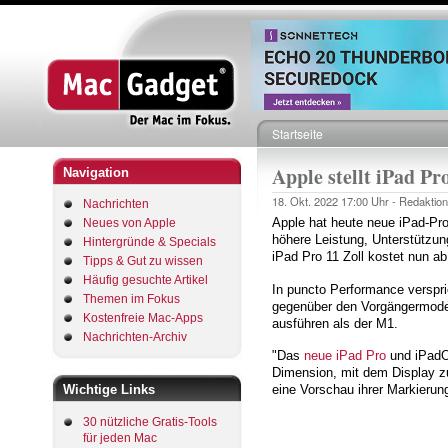
Startseite
Pfadnavigation
Apple stellt iPad P
Navigation
18. Okt. 2022
17:00 Uhr -
Redaktion
Nachrichten
Apple hat heute neue iPad-Pro
Neues von Apple
höhere Leistung, Unterstützun
Hintergründe & Specials
iPad Pro 11 Zoll kostet nun ab
Tipps & Gut zu wissen
Häufig gesuchte Artikel
In puncto Performance verspri
Themen im Fokus
gegenüber den Vorgängermodel
Kostenfreie Mac-Apps
ausführen als der M1.
Nachrichten-Archiv
"Das
neue iPad Pro
und iPadOS
Dimension, mit dem Display zu
Wichtige Links
eine Vorschau ihrer Markierun
30 nützliche Gratis-Tools
für jeden Mac