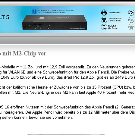
Direkt
zum
Inhalt
ro mit M2-Chip vor
-Modelle mit 11 Zoll und mit 12,9 Zoll vorgestellt. Zu den Neuerungen gehöre
g für WLAN 6E und eine Schwebefunktion für den Apple Pencil. Die Preise w
 1049 Euro (zuvor ab 879 Euro), das iPad Pro 12,9 Zoll gibt es ab 1449 Euro 
cht der kalifornische Hersteller Zuwächse von bis zu 15 Prozent (CPU) bzw. 
len mit M1. Die Neural-Engine des M2 kann laut Apple 40 Prozent mehr Re
 16 eröffnen Nutzern mit der Schwebefunktion des Apple Pencil (2. Generatio
 interagieren. Der Apple Pencil wird bereits bis zu 12 Millimeter über dem Di
g sehen können, bevor sie sie vornehmen.