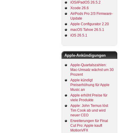
iOS/iPadOS 26.5.2
Xcode 26.6
AirPods Pro 2/3 Firmware-
Update
Apple Configurator 2.20
macOS Tahoe 26.5.1
iOS 26.5.1
Apple-Ankündigungen
Apple-Quartalszahlen:
Mac-Umsatz wächst um 30
Prozent
Apple kündigt
Preiserhöhung für Apple
Music an
Apple erhöht Preise für
viele Produkte
Apple: John Ternus löst
Tim Cook ab und wird
neuer CEO
Erweiterungen für Final
Cut Pro: Apple kauft
MotionVFX