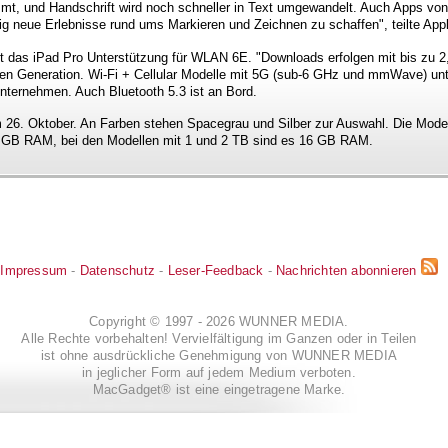
t, und Handschrift wird noch schneller in Text umgewandelt. Auch Apps von 
ig neue Erlebnisse rund ums Markieren und Zeichnen zu schaffen", teilte Appl
lt das iPad Pro Unterstützung für WLAN 6E. "Downloads erfolgen mit bis zu 2
igen Generation. Wi-Fi + Cellular Modelle mit 5G (sub‑6 GHz und mmWave) un
nternehmen. Auch Bluetooth 5.3 ist an Bord.
m 26. Oktober. An Farben stehen Spacegrau und Silber zur Auswahl. Die Mode
8 GB RAM, bei den Modellen mit 1 und 2 TB sind es 16 GB RAM.
Impressum
-
Datenschutz
-
Leser-Feedback
-
Nachrichten abonnieren
Copyright © 1997 - 2026 WUNNER MEDIA.
Alle Rechte vorbehalten! Vervielfältigung im Ganzen oder in Teilen
ist ohne ausdrückliche Genehmigung von WUNNER MEDIA
in jeglicher Form auf jedem Medium verboten.
MacGadget® ist eine eingetragene Marke.