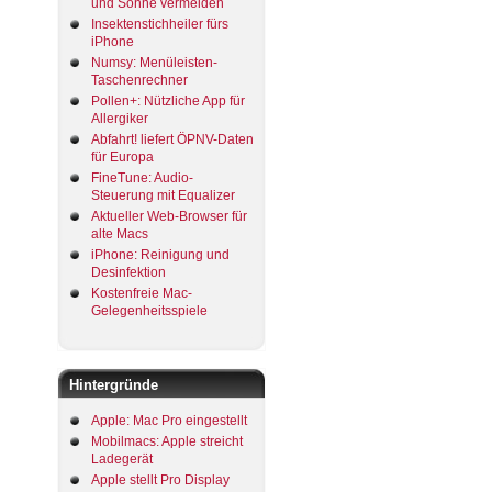
und Sonne vermeiden
Insektenstichheiler fürs
iPhone
Numsy: Menüleisten-
Taschenrechner
Pollen+: Nützliche App für
Allergiker
Abfahrt! liefert ÖPNV-Daten
für Europa
FineTune: Audio-
Steuerung mit Equalizer
Aktueller Web-Browser für
alte Macs
iPhone: Reinigung und
Desinfektion
Kostenfreie Mac-
Gelegenheitsspiele
Hintergründe
Apple: Mac Pro eingestellt
Mobilmacs: Apple streicht
Ladegerät
Apple stellt Pro Display