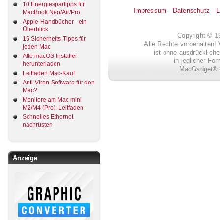
10 Energiespartipps für
Impressum
-
Datenschutz
-
L
MacBook Neo/Air/Pro
Apple-Handbücher - ein
Überblick
Copyright © 
15 Sicherheits-Tipps für
Alle Rechte vorbehalten! 
jeden Mac
ist ohne ausdrückli
Alte macOS-Installer
in jeglicher Fo
herunterladen
MacGadget® i
Leitfaden Mac-Kauf
Anti-Viren-Software für den
Mac?
Monitore am Mac mini
M2/M4 (Pro): Leitfaden
Schnelles Ethernet
nachrüsten
Anzeige