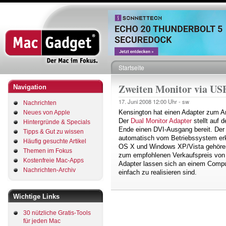
Direkt
zum
Inhalt
Startseite
Pfadnavigation
Zweiten Monitor via US
Navigation
17. Juni 2008
12:00 Uhr -
sw
Nachrichten
Kensington hat einen Adapter zum An
Neues von Apple
Der
Dual Monitor Adapter
stellt auf 
Hintergründe & Specials
Ende einen DVI-Ausgang bereit. Der 
Tipps & Gut zu wissen
automatisch vom Betriebssystem erka
Häufig gesuchte Artikel
OS X und Windows XP/Vista gehören 
Themen im Fokus
zum empfohlenen Verkaufspreis von 
Kostenfreie Mac-Apps
Adapter lassen sich an einem Compu
Nachrichten-Archiv
einfach zu realisieren sind.
Wichtige Links
30 nützliche Gratis-Tools
für jeden Mac