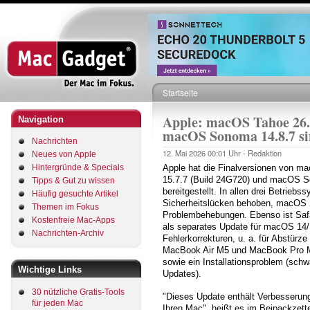
Direkt
zum
Inhalt
Startseite
Pfadnavigation
Apple: macOS Tahoe 26.
Navigation
macOS Sonoma 14.8.7 sin
Nachrichten
12. Mai 2026
00:01 Uhr -
Redaktion
Neues von Apple
Hintergründe & Specials
Apple hat die Finalversionen von 
15.7.7 (Build 24G720) und macOS S
Tipps & Gut zu wissen
bereitgestellt. In allen drei Betrieb
Häufig gesuchte Artikel
Sicherheitslücken behoben, macOS 2
Themen im Fokus
Problembehebungen. Ebenso ist Safa
Kostenfreie Mac-Apps
als separates Update für macOS 14
Nachrichten-Archiv
Fehlerkorrekturen, u. a. für Abstürz
MacBook Air M5 und MacBook Pro 
sowie ein Installationsproblem (sch
Wichtige Links
Updates).
30 nützliche Gratis-Tools
"Dieses Update enthält Verbesserun
für jeden Mac
Ihren Mac", heißt es im Beipackzett