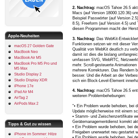
2. Nachtrag:
macOS Tahoe 26.5 aktua
Macs (auf Version 18000.120.36) un
Beispiel Passwörter (auf Version 2.5)
8.5), Freeform (auf Version 4.5) und
diesen Programmen macht der Herste
Apple-Neuheiten
3. Nachtrag:
Das WebKit-Entwicklert
Funktionen setzen wir mit dieser Ve
macOS 27 Golden Gate
Qualität von WebKit deutlich zu ver
MacBook Neo
damit ist dies die bislang umfangre
MacBook Air M5
umfassen SVG, WebRTC, Netzwerkfun
MacBook Pro M5 Pro und
mehr. Scroll-gesteuerte Animationen 
M5 Max
mehrere Korrekturen. Das Rendern b
Studio Display 2
besser. Und die Arbeit an der Verbe
Studio Display XDR
sich ein Block-Level-Element innerha
iPhone 17e
4. Nachtrag:
macOS Tahoe 26.5 ent
iPad Air M4
weiteren Problembehebungen:
AirTag 2
AirPods Max 2
"• Ein Problem wurde behoben, bei 
Update möglicherweise mit einem sc
• Stamm- und Zwischenzertifikate we
Gerätemanagementdienst korrekt aktu
Tipps & Gut zu wissen
• Ein Problem wurde behoben, bei 
Freigaben unerwartet neu gestartet 
iPhone im Sommer: Hitze
• Ein Problem wurde behoben, bei 