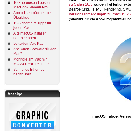
10 Energiespartipps für
zu Safari 26.5
wurden Fehlerkorrektu
MacBook Neo/Air/Pro
Bearbeitung, HTML, Rendering, SV
Apple-Handbücher - ein
Versionsanmerkungen zu macOS 26
Überblick
(relevant für die App-Programmierung
15 Sicherheits-Tipps für
jeden Mac
Alte macOS-Installer
herunterladen
Leitfaden Mac-Kauf
Anti-Viren-Software für den
Mac?
Monitore am Mac mini
M2/M4 (Pro): Leitfaden
Schnelles Ethernet
nachrüsten
Anzeige
macOS Tahoe: Version 