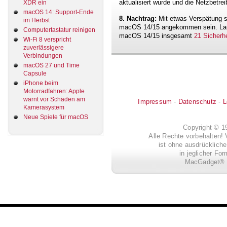
aktualisiert wurde und die Netzbetrei
XDR ein
macOS 14: Support-Ende
8. Nachtrag:
Mit etwas Verspätung so
im Herbst
macOS 14/15 angekommen sein. Laut
Computertastatur reinigen
macOS 14/15 insgesamt
21 Sicherh
Wi-Fi 8 verspricht
zuverlässigere
Verbindungen
macOS 27 und Time
Capsule
iPhone beim
Motorradfahren: Apple
warnt vor Schäden am
Impressum
-
Datenschutz
-
L
Kamerasystem
Neue Spiele für macOS
Copyright © 
Alle Rechte vorbehalten! 
ist ohne ausdrückli
in jeglicher Fo
MacGadget® i