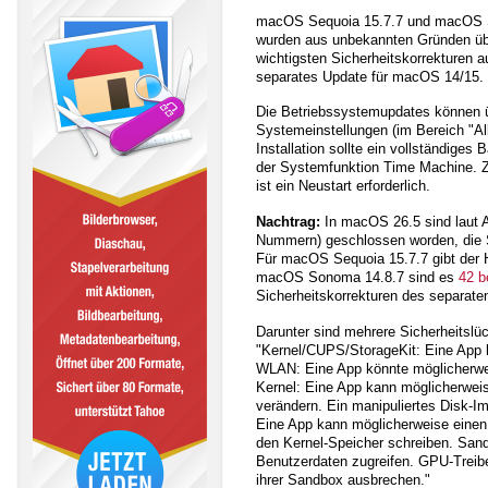
macOS Sequoia 15.7.7 und macOS So
wurden aus unbekannten Gründen übe
wichtigsten Sicherheitskorrekturen a
separates Update für macOS 14/15.
Die Betriebssystemupdates können üb
Systemeinstellungen (im Bereich "Al
Installation sollte ein vollständige
der Systemfunktion Time Machine. Zu
ist ein Neustart erforderlich.
Nachtrag:
In macOS 26.5 sind laut 
Nummern) geschlossen worden, die Si
Für macOS Sequoia 15.7.7 gibt der 
macOS Sonoma 14.8.7 sind es
42 b
Sicherheitskorrekturen des separaten
Darunter sind mehrere Sicherheitsl
"Kernel/CUPS/StorageKit: Eine App 
WLAN: Eine App könnte möglicherwei
Kernel: Eine App kann möglicherwei
verändern. Ein manipuliertes Disk-
Eine App kann möglicherweise einen
den Kernel-Speicher schreiben. San
Benutzerdaten zugreifen. GPU-Treibe
ihrer Sandbox ausbrechen."