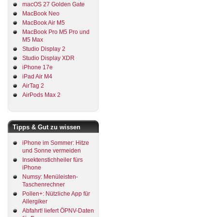
macOS 27 Golden Gate
MacBook Neo
MacBook Air M5
MacBook Pro M5 Pro und
M5 Max
Studio Display 2
Studio Display XDR
iPhone 17e
iPad Air M4
AirTag 2
AirPods Max 2
Tipps & Gut zu wissen
iPhone im Sommer: Hitze
und Sonne vermeiden
Insektenstichheiler fürs
iPhone
Numsy: Menüleisten-
Taschenrechner
Pollen+: Nützliche App für
Allergiker
Abfahrt! liefert ÖPNV-Daten