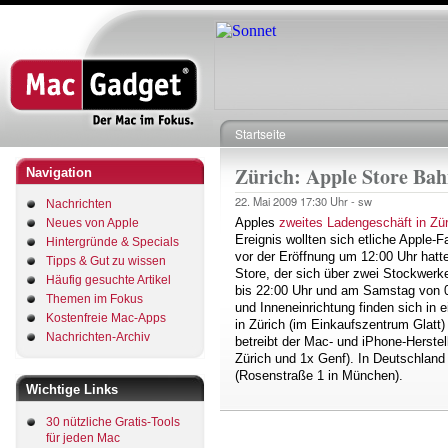
Direkt
zum
Inhalt
Startseite
Pfadnavigation
Zürich: Apple Store Bah
Navigation
22. Mai 2009
17:30 Uhr -
sw
Nachrichten
Apples
zweites Ladengeschäft in Zür
Neues von Apple
Ereignis wollten sich etliche Apple-
Hintergründe & Specials
vor der Eröffnung um 12:00 Uhr hatte
Tipps & Gut zu wissen
Store, der sich über zwei Stockwerke
Häufig gesuchte Artikel
bis 22:00 Uhr und am Samstag von 09
Themen im Fokus
und Inneneinrichtung finden sich in 
Kostenfreie Mac-Apps
in Zürich (im Einkaufszentrum Glatt
Nachrichten-Archiv
betreibt der Mac- und iPhone-Herstel
Zürich und 1x Genf). In Deutschland 
(Rosenstraße 1 in München).
Wichtige Links
30 nützliche Gratis-Tools
für jeden Mac