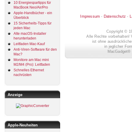
10 Energiespartipps für
MacBook Neo/Air/Pro
Apple-Handbücher - ein
Impressum
-
Datenschutz
-
L
Überblick
15 Sicherheits-Tipps für
jeden Mac
Copyright © 
Alte macOS-Installer
Alle Rechte vorbehalten! 
herunterladen
ist ohne ausdrückli
Leitfaden Mac-Kauf
in jeglicher Fo
Anti-Viren-Software für den
MacGadget® i
Mac?
Monitore am Mac mini
M2/M4 (Pro): Leitfaden
Schnelles Ethernet
nachrüsten
Anzeige
Apple-Neuheiten