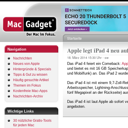
Direkt
zum
Inhalt
Startseite
Pfadnavigation
Apple legt iPad 4 neu au
Navigation
18. März 2014
15:30 Uhr -
sw
Nachrichten
Das iPad 4 feiert ein Comeback:
App
Neues von Apple
und bietet es mit 16 GB Speicherka
Hintergründe & Specials
und Mobilfunk) an. Das iPad 2 wurde 
Tipps & Gut zu wissen
Häufig gesuchte Artikel
Das iPad 4 ist mit einem 9,7-Zoll-R
Themen im Fokus
Arbeitsspeicher, Lightning-Anschlus
Kostenfreie Mac-Apps
fünf Megapixel an der Rückseite) au
Nachrichten-Archiv
Das iPad 4 ist laut Apple ab sofort 
angeboten.
Wichtige Links
30 nützliche Gratis-Tools
für jeden Mac