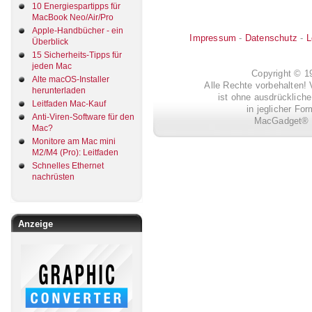
10 Energiespartipps für
MacBook Neo/Air/Pro
Apple-Handbücher - ein
Impressum
-
Datenschutz
-
L
Überblick
15 Sicherheits-Tipps für
jeden Mac
Copyright © 
Alte macOS-Installer
Alle Rechte vorbehalten! 
herunterladen
ist ohne ausdrückli
Leitfaden Mac-Kauf
in jeglicher Fo
Anti-Viren-Software für den
MacGadget® i
Mac?
Monitore am Mac mini
M2/M4 (Pro): Leitfaden
Schnelles Ethernet
nachrüsten
Anzeige