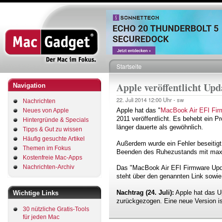
Direkt
zum
Inhalt
Startseite
Pfadnavigation
Apple veröffentlicht Up
Navigation
22. Juli 2014
12:00 Uhr -
sw
Nachrichten
Apple hat das "
MacBook Air EFI Fir
Neues von Apple
2011 veröffentlicht. Es behebt ein
Hintergründe & Specials
länger dauerte als gewöhnlich.
Tipps & Gut zu wissen
Häufig gesuchte Artikel
Außerdem wurde ein Fehler beseitigt,
Themen im Fokus
Beenden des Ruhezustands mit maxi
Kostenfreie Mac-Apps
Nachrichten-Archiv
Das "MacBook Air EFI Firmware Upda
steht über den genannten Link sowie
Nachtrag (24. Juli):
Apple hat das U
Wichtige Links
zurückgezogen. Eine neue Version ist
30 nützliche Gratis-Tools
für jeden Mac