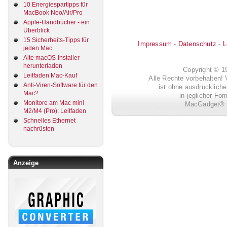
10 Energiespartipps für
MacBook Neo/Air/Pro
Apple-Handbücher - ein
Überblick
15 Sicherheits-Tipps für
Impressum
-
Datenschutz
-
L
jeden Mac
Alte macOS-Installer
herunterladen
Copyright © 
Leitfaden Mac-Kauf
Alle Rechte vorbehalten! 
Anti-Viren-Software für den
ist ohne ausdrückli
Mac?
in jeglicher Fo
Monitore am Mac mini
MacGadget® i
M2/M4 (Pro): Leitfaden
Schnelles Ethernet
nachrüsten
Anzeige