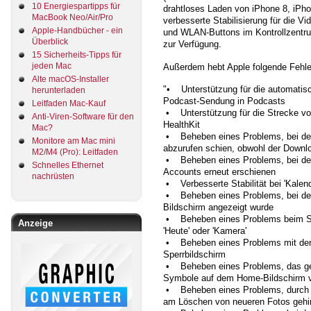
10 Energiespartipps für
drahtloses Laden von iPhone 8, iPhon
MacBook Neo/Air/Pro
verbesserte Stabilisierung für die V
Apple-Handbücher - ein
und WLAN-Buttons im Kontrollzentru
Überblick
zur Verfügung.
15 Sicherheits-Tipps für
jeden Mac
Außerdem hebt Apple folgende Fehle
Alte macOS-Installer
"• Unterstützung für die automatis
herunterladen
Podcast-Sendung in Podcasts
Leitfaden Mac-Kauf
• Unterstützung für die Strecke von 
Anti-Viren-Software für den
HealthKit
Mac?
• Beheben eines Problems, bei dem 
Monitore am Mac mini
abzurufen schien, obwohl der Downl
M2/M4 (Pro): Leitfaden
• Beheben eines Problems, bei dem
Schnelles Ethernet
Accounts erneut erschienen
nachrüsten
• Verbesserte Stabilität bei 'Kalend
• Beheben eines Problems, bei dem 
Bildschirm angezeigt wurde
• Beheben eines Problems beim Str
Anzeige
'Heute' oder 'Kamera'
• Beheben eines Problems mit der 
Sperrbildschirm
• Beheben eines Problems, das gele
Symbole auf dem Home-Bildschirm v
• Beheben eines Problems, durch d
am Löschen von neueren Fotos gehi