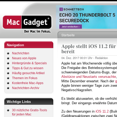
Direkt
zum
Inhalt
Startseite
Pfadnavigation
Apple stellt iOS 11.2 f
Navigation
bereit
Nachrichten
04. Dez. 2017
00:01 Uhr -
Redaktion
Neues von Apple
Hintergründe & Specials
Apple hat am Wochenende völlig überr
Die Freigabe des Betriebssystemupd
Tipps & Gut zu wissen
schwerwiegenden Datums-Bugs, der 
Häufig gesuchte Artikel
Abstürze und Neustarts verursachte
Themen im Fokus
Mitte Dezember erwartet. Nach der
g
Kostenfreie Mac-Apps
Apple binnen weniger Tage zum zwei
Nachrichten-Archiv
Negativschlagzeilen.
Es bleibt abzuwarten, ob die verfrüh
Wichtige Links
bringt. Der eingangs erwähnte Datum
30 nützliche Gratis-Tools
Zu den Neuerungen in
iOS 11.2
(Buil
für jeden Mac
(Geldtransaktionen zwischen zwei Nu