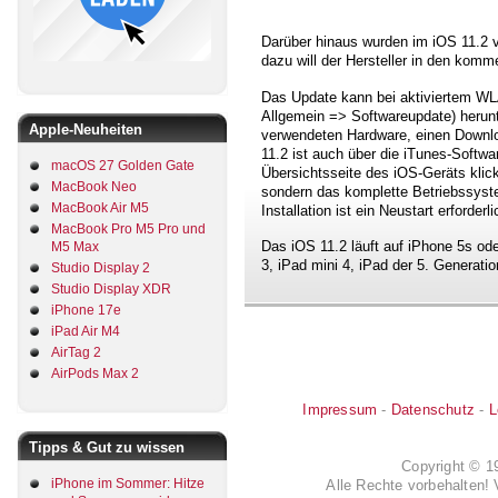
Darüber hinaus wurden im iOS 11.2 v
dazu will der Hersteller in den komm
Das Update kann bei aktiviertem WL
Allgemein => Softwareupdate) herun
Apple-Neuheiten
verwendeten Hardware, einen Downl
11.2 ist auch über die iTunes-Softwa
macOS 27 Golden Gate
Übersichtsseite des iOS-Geräts klick
MacBook Neo
sondern das komplette Betriebssyst
MacBook Air M5
Installation ist ein Neustart erforderli
MacBook Pro M5 Pro und
Das iOS 11.2 läuft auf iPhone 5s oder
M5 Max
3, iPad mini 4, iPad der 5. Generati
Studio Display 2
Studio Display XDR
iPhone 17e
iPad Air M4
AirTag 2
AirPods Max 2
Impressum
-
Datenschutz
-
L
Tipps & Gut zu wissen
Copyright © 
iPhone im Sommer: Hitze
Alle Rechte vorbehalten! 