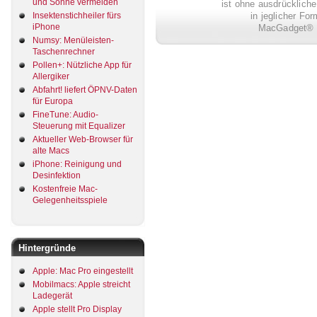
und Sonne vermeiden
ist ohne ausdrückli
in jeglicher Fo
Insektenstichheiler fürs
iPhone
MacGadget® i
Numsy: Menüleisten-
Taschenrechner
Pollen+: Nützliche App für
Allergiker
Abfahrt! liefert ÖPNV-Daten
für Europa
FineTune: Audio-
Steuerung mit Equalizer
Aktueller Web-Browser für
alte Macs
iPhone: Reinigung und
Desinfektion
Kostenfreie Mac-
Gelegenheitsspiele
Hintergründe
Apple: Mac Pro eingestellt
Mobilmacs: Apple streicht
Ladegerät
Apple stellt Pro Display