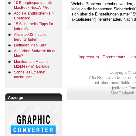
10 Energiespartipps für
Welche Probleme behoben wurden, daz
MacBook Neo/Air/Pro
lediglich die behobenen Sicherheitsl
Apple-Handbücher - ein
sich über die Einstellungen (unter 
Überblick
aktualisieren") herunterladen. Nach de
15 Sicherheits-Tipps für
jeden Mac
Alte macOS-Installer
herunterladen
Leitfaden Mac-Kauf
Anti-Viren-Software für den
Mac?
Impressum
-
Datenschutz
-
Les
Monitore am Mac mini
M2/M4 (Pro): Leitfaden
Schnelles Ethernet
Copyright © 
nachrüsten
Alle Rechte vorbehalten! 
ist ohne ausdrückli
in jeglicher Fo
MacGadget® i
Anzeige