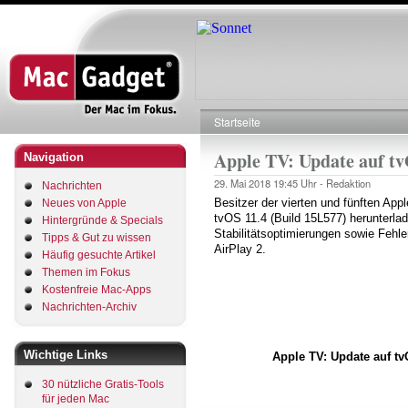
Direkt
zum
Inhalt
Startseite
Pfadnavigation
Apple TV: Update auf tv
Navigation
29. Mai 2018
19:45 Uhr -
Redaktion
Nachrichten
Besitzer der vierten und fünften App
Neues von Apple
tvOS 11.4 (Build 15L577) herunterlad
Hintergründe & Specials
Stabilitätsoptimierungen sowie Fehle
Tipps & Gut zu wissen
AirPlay 2.
Häufig gesuchte Artikel
Themen im Fokus
Kostenfreie Mac-Apps
Nachrichten-Archiv
Wichtige Links
Apple TV: Update auf t
30 nützliche Gratis-Tools
für jeden Mac