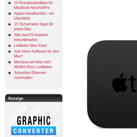
10 Energiespartipps für
MacBook Neo/Air/Pro
Apple-Handbücher - ein
Überblick
15 Sicherheits-Tipps für
jeden Mac
Alte macOS-Installer
herunterladen
Leitfaden Mac-Kauf
Anti-Viren-Software für den
Mac?
Monitore am Mac mini
M2/M4 (Pro): Leitfaden
Schnelles Ethernet
nachrüsten
Anzeige