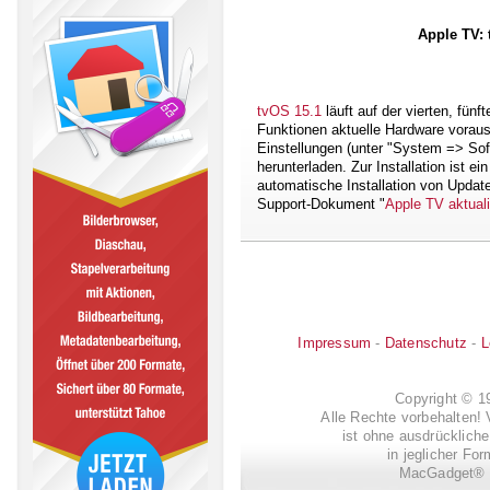
Apple TV: 
tvOS 15.1
läuft auf der vierten, fün
Funktionen aktuelle Hardware voraus
Einstellungen (unter "System => Sof
herunterladen. Zur Installation ist ein
automatische Installation von Updates
Support-Dokument "
Apple TV aktuali
Impressum
-
Datenschutz
-
L
Copyright © 
Alle Rechte vorbehalten! 
ist ohne ausdrückli
in jeglicher Fo
MacGadget® i