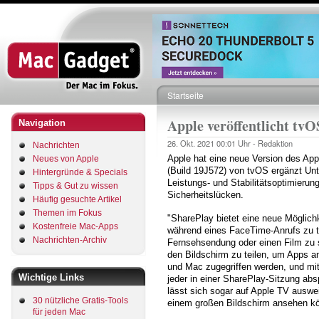
Direkt
zum
Inhalt
Startseite
Pfadnavigation
Apple veröffentlicht tvO
Navigation
26. Okt. 2021
00:01 Uhr -
Redaktion
Nachrichten
Apple hat eine neue Version des App
Neues von Apple
(Build 19J572) von tvOS ergänzt Unt
Hintergründe & Specials
Leistungs- und Stabilitätsoptimieru
Tipps & Gut zu wissen
Sicherheitslücken.
Häufig gesuchte Artikel
Themen im Fokus
"SharePlay bietet eine neue Möglichk
Kostenfreie Mac-Apps
während eines FaceTime-Anrufs zu te
Nachrichten-Archiv
Fernsehsendung oder einen Film zu 
den Bildschirm zu teilen, um Apps 
und Mac zugegriffen werden, und m
Wichtige Links
jeder in einer SharePlay-Sitzung abs
lässt sich sogar auf Apple TV auswe
30 nützliche Gratis-Tools
einem großen Bildschirm ansehen kön
für jeden Mac