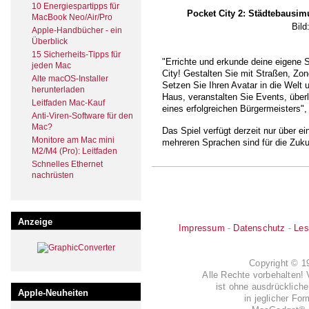
10 Energiespartipps für
Pocket City 2: Städtebausim
MacBook Neo/Air/Pro
Bil
Apple-Handbücher - ein
Überblick
15 Sicherheits-Tipps für
"Errichte und erkunde deine eigene S
jeden Mac
City! Gestalten Sie mit Straßen, Z
Alte macOS-Installer
Setzen Sie Ihren Avatar in die Welt 
herunterladen
Haus, veranstalten Sie Events, über
Leitfaden Mac-Kauf
eines erfolgreichen Bürgermeisters",
Anti-Viren-Software für den
Mac?
Das Spiel verfügt derzeit nur über e
Monitore am Mac mini
mehreren Sprachen sind für die Zuku
M2/M4 (Pro): Leitfaden
Schnelles Ethernet
nachrüsten
Anzeige
Impressum
-
Datenschutz
-
Les
Copyright © 
Alle Rechte vorbehalten! 
ist ohne ausdrückli
Apple-Neuheiten
in jeglicher Fo