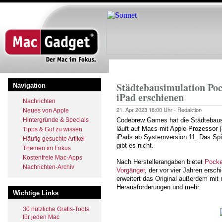
Direkt
zum
Inhalt
Startseite
Pfadnavigation
Städtebausimulation Poc
Navigation
iPad erschienen
Nachrichten
21. Apr 2023
18:00 Uhr -
Redaktion
Neues von Apple
Hintergründe & Specials
Codebrew Games hat die Städtebausi
läuft auf Macs mit Apple-Prozessor
Tipps & Gut zu wissen
iPads ab Systemversion 11. Das Spie
Häufig gesuchte Artikel
gibt es nicht.
Themen im Fokus
Kostenfreie Mac-Apps
Nach Herstellerangaben bietet
Pocke
Nachrichten-Archiv
Vorgänger
, der vor vier Jahren ersch
erweitert das Original außerdem mi
Herausforderungen und mehr.
Wichtige Links
30 nützliche Gratis-Tools
für jeden Mac