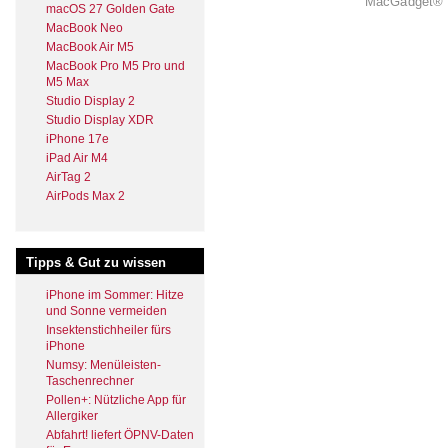
MacGadget® i
macOS 27 Golden Gate
MacBook Neo
MacBook Air M5
MacBook Pro M5 Pro und
M5 Max
Studio Display 2
Studio Display XDR
iPhone 17e
iPad Air M4
AirTag 2
AirPods Max 2
Tipps & Gut zu wissen
iPhone im Sommer: Hitze
und Sonne vermeiden
Insektenstichheiler fürs
iPhone
Numsy: Menüleisten-
Taschenrechner
Pollen+: Nützliche App für
Allergiker
Abfahrt! liefert ÖPNV-Daten