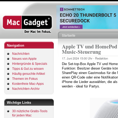
Direkt
zum
Inhalt
Startseite
Pfadnavigation
Apple TV und HomePod 
Navigation
Music-Steuerung
Nachrichten
17. Juni 2024
15:00 Uhr -
Redaktion
Neues von Apple
Hintergründe & Specials
Die Set-top-Box Apple TV und HomeP
Funktion: Besitzer dieser Geräte kö
Tipps & Gut zu wissen
SharePlay einen Gastmodus für die M
Häufig gesuchte Artikel
einen QR-Code oder eine Notifikatio
Themen im Fokus
iPhone die Lieder auswählen, die al
Kostenfreie Mac-Apps
werden - ideal für Partys.
Nachrichten-Archiv
Wichtige Links
30 nützliche Gratis-Tools
für jeden Mac