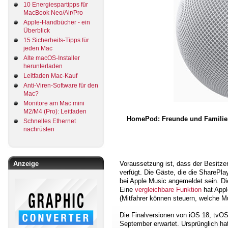
10 Energiespartipps für
MacBook Neo/Air/Pro
Apple-Handbücher - ein
Überblick
15 Sicherheits-Tipps für
jeden Mac
Alte macOS-Installer
herunterladen
Leitfaden Mac-Kauf
Anti-Viren-Software für den
Mac?
Monitore am Mac mini
M2/M4 (Pro): Leitfaden
HomePod: Freunde und Familienm
Schnelles Ethernet
nachrüsten
Anzeige
Voraussetzung ist, dass der Besitz
verfügt. Die Gäste, die die SharePl
bei Apple Music angemeldet sein. Di
Eine
vergleichbare Funktion
hat Appl
(Mitfahrer können steuern, welche Mu
Die Finalversionen von iOS 18, tvO
September erwartet. Ursprünglich hat