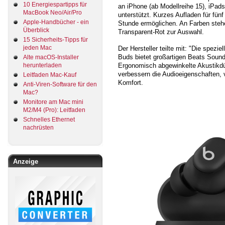
10 Energiespartipps für
an iPhone (ab Modellreihe 15), iPad
MacBook Neo/Air/Pro
unterstützt. Kurzes Aufladen für fün
Apple-Handbücher - ein
Stunde ermöglichen. An Farben steh
Überblick
Transparent-Rot zur Auswahl.
15 Sicherheits-Tipps für
jeden Mac
Der Hersteller teilte mit: "Die spezie
Buds bietet großartigen Beats Sound
Alte macOS-Installer
Ergonomisch abgewinkelte Akustikdü
herunterladen
verbessern die Audioeigenschaften, 
Leitfaden Mac-Kauf
Komfort.
Anti-Viren-Software für den
Mac?
Monitore am Mac mini
M2/M4 (Pro): Leitfaden
Schnelles Ethernet
nachrüsten
Anzeige