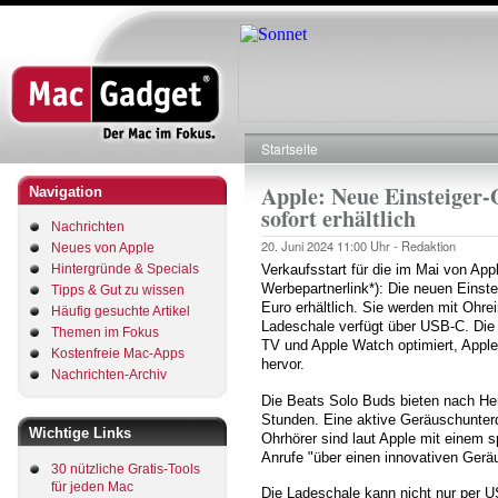
Direkt
zum
Inhalt
Startseite
Pfadnavigation
Apple: Neue Einsteiger-
Navigation
sofort erhältlich
Nachrichten
20. Juni 2024
11:00 Uhr -
Redaktion
Neues von Apple
Hintergründe & Specials
Verkaufsstart für die im Mai von Ap
Werbepartnerlink*): Die neuen Einste
Tipps & Gut zu wissen
Euro erhältlich. Sie werden mit Ohre
Häufig gesuchte Artikel
Ladeschale verfügt über USB-C. Die 
Themen im Fokus
TV und Apple Watch optimiert, Apple 
Kostenfreie Mac-Apps
hervor.
Nachrichten-Archiv
Die Beats Solo Buds bieten nach Her
Stunden. Eine aktive Geräuschunterd
Wichtige Links
Ohrhörer sind laut Apple mit einem s
Anrufe "über einen innovativen Gerä
30 nützliche Gratis-Tools
für jeden Mac
Die Ladeschale kann nicht nur per 