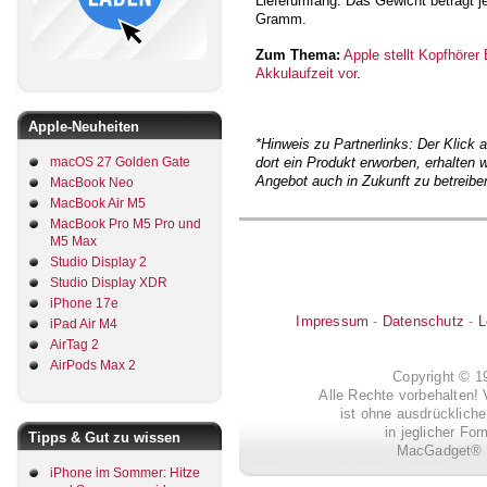
Lieferumfang. Das Gewicht beträgt 
Gramm.
Zum Thema:
Apple stellt Kopfhörer
Akkulaufzeit vor
.
Apple-Neuheiten
*Hinweis zu Partnerlinks: Der Klick 
macOS 27 Golden Gate
dort ein Produkt erworben, erhalten wi
Angebot auch in Zukunft zu betreibe
MacBook Neo
MacBook Air M5
MacBook Pro M5 Pro und
M5 Max
Studio Display 2
Studio Display XDR
iPhone 17e
Impressum
-
Datenschutz
-
L
iPad Air M4
AirTag 2
AirPods Max 2
Copyright © 
Alle Rechte vorbehalten! 
ist ohne ausdrückli
in jeglicher Fo
Tipps & Gut zu wissen
MacGadget® i
iPhone im Sommer: Hitze