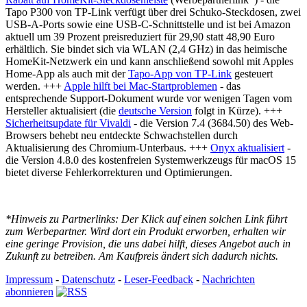
Tapo P300 von TP-Link verfügt über drei Schuko-Steckdosen, zwei
USB-A-Ports sowie eine USB-C-Schnittstelle und ist bei Amazon
aktuell um 39 Prozent preisreduziert für 29,90 statt 48,90 Euro
erhältlich. Sie bindet sich via WLAN (2,4 GHz) in das heimische
HomeKit-Netzwerk ein und kann anschließend sowohl mit Apples
Home-App als auch mit der
Tapo-App von TP-Link
gesteuert
werden. +++
Apple hilft bei Mac-Startproblemen
- das
entsprechende Support-Dokument wurde vor wenigen Tagen vom
Hersteller aktualisiert (die
deutsche Version
folgt in Kürze). +++
Sicherheitsupdate für Vivaldi
- die Version 7.4 (3684.50) des Web-
Browsers behebt neu entdeckte Schwachstellen durch
Aktualisierung des Chromium-Unterbaus. +++
Onyx aktualisiert
-
die Version 4.8.0 des kostenfreien Systemwerkzeugs für macOS 15
bietet diverse Fehlerkorrekturen und Optimierungen.
*Hinweis zu Partnerlinks: Der Klick auf einen solchen Link führt
zum Werbepartner. Wird dort ein Produkt erworben, erhalten wir
eine geringe Provision, die uns dabei hilft, dieses Angebot auch in
Zukunft zu betreiben. Am Kaufpreis ändert sich dadurch nichts.
Impressum
-
Datenschutz
-
Leser-Feedback
-
Nachrichten
abonnieren