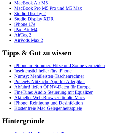
MacBook Air M5
MacBook Pro M5 Pro und M5 Max
Studio Display 2
Studio Display XDR
iPhone 17e
iPad Air M4
AirTag 2
AirPods Max 2
Tipps & Gut zu wissen
iPhone im Sommer: Hitze und Sonne vermeiden
Insektenstichheiler fürs iPhone
Numsy: Menüleisten-Taschenrechner
Pollen+: Nützliche App für Allergiker
Abfahrt! liefert ÖPNV-Daten für Europa
FineTune: Audio-Steuerung mit Equalizer
Aktueller Web-Browser für alte Macs
iPhone: Reinigung und Desinfektion
Kostenfreie Mac-Gelegenheitsspiele
Hintergründe