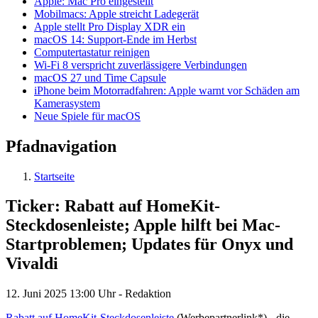
Apple: Mac Pro eingestellt
Mobilmacs: Apple streicht Ladegerät
Apple stellt Pro Display XDR ein
macOS 14: Support-Ende im Herbst
Computertastatur reinigen
Wi-Fi 8 verspricht zuverlässigere Verbindungen
macOS 27 und Time Capsule
iPhone beim Motorradfahren: Apple warnt vor Schäden am
Kamerasystem
Neue Spiele für macOS
Pfadnavigation
Startseite
Ticker: Rabatt auf HomeKit-
Steckdosenleiste; Apple hilft bei Mac-
Startproblemen; Updates für Onyx und
Vivaldi
12. Juni 2025
13:00 Uhr -
Redaktion
Rabatt auf HomeKit-Steckdosenleiste
(Werbepartnerlink*) - die