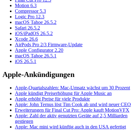
Motion 6.3
Compressor 5.3
Logic Pro 12.3
macOS Tahoe 26.5.2
Safari 26.5.2
iOS/iPadOS 26.5.2
Xcode 26.6
AirPods Pro 2/3 Firmware-Update
Apple Configurator 2.20
macOS Tahoe 26.5.1
iOS 26.5.1
Apple-Ankündigungen
Apple-Quartalszahlen: Mac-Umsatz wächst um 30 Prozent
Apple kündigt Preiserhöhung für Apple Music an
Apple erhöht Preise für viele Produkte
Apple: John Ternus löst Tim Cook ab und wird neuer CEO
Erweiterungen für Final Cut Pro: Apple kauft MotionVFX
Apple: Zahl der aktiv genutzten Geräte auf 2,5 Milliarden
gestiegen
Apple: Mac mini wird künftig auch in den USA gefertigt