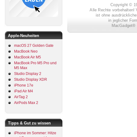
Copyright © 
Alle Rechte vorbehalten! 
ist ohne ausdrückli
in jeglicher Fo
MacGadget® i
Apple-Neuheiten
macOS 27 Golden Gate
MacBook Neo
MacBook Air M5
MacBook Pro M5 Pro und
M5 Max
Studio Display 2
Studio Display XDR
iPhone 17e
iPad Air M4
AirTag 2
AirPods Max 2
Tipps & Gut zu wissen
iPhone im Sommer: Hitze