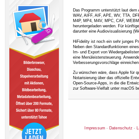
Das Programm unterstützt laut dem 
WAV, AIFF, AIF, APE, WV, TTA, D
M4P, MP4, M4V, MPC, CAF, WEBM, SP
heruntergeladen werden. Für künftige
darunter eine Audiovisualisierung (W
HiFidelity ist noch ein sehr junges 
Neben den Standardfunktionen eines 
Im- und Export von Wiedergabeliste
eine Menüleistensteuerung. Anwende
Verbesserungsvorschläge einreichen
Zu wünschen wäre, dass Apple für que
Notarisierung über das offizielle Ent
Open-Source-Apps, in die die Entwick
zur Software-Vielfalt unter macOS be
Impressum
-
Datenschutz
-
L