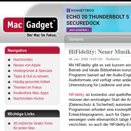
Direkt
zum
Inhalt
Startseite
Pfadnavigation
HiFidelity: Neuer Musikp
Navigation
08. Jan. 2026
14:00 Uhr -
Redaktion
Nachrichten
Mit HiFidelity gibt es seit kurzem ei
Neues von Apple
Betrieb und lokale Bibliotheken kon
Hintergründe & Specials
Programm basiert auf der Audio-Engi
Tipps & Gut zu wissen
Audioformate und verfügt unter ander
Häufig gesuchte Artikel
Unterstützung für Liedtexte und ein
Themen im Fokus
Kostenfreie Mac-Apps
HiFidelity
ist kostenlos und quelloffe
Nachrichten-Archiv
müssen den erstmaligen Start der A
(Datenschutz & Sicherheit) autorisie
Programmen erfordert eine kostenpfli
Wichtige Links
Entwicklerprogramm, auch für Open-
weswegen viele ehrenamtlich tätige
30 nützliche Gratis-Tools
verzichten, so auch der HiFidelity-E
für jeden Mac