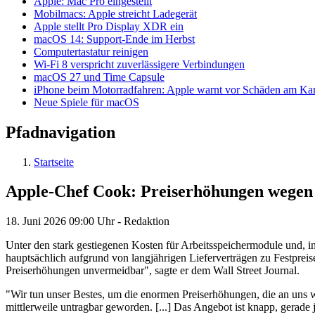
Apple: Mac Pro eingestellt
Mobilmacs: Apple streicht Ladegerät
Apple stellt Pro Display XDR ein
macOS 14: Support-Ende im Herbst
Computertastatur reinigen
Wi-Fi 8 verspricht zuverlässigere Verbindungen
macOS 27 und Time Capsule
iPhone beim Motorradfahren: Apple warnt vor Schäden am K
Neue Spiele für macOS
Pfadnavigation
Startseite
Apple-Chef Cook: Preiserhöhungen wegen
18. Juni 2026
09:00 Uhr -
Redaktion
Unter den stark gestiegenen Kosten für Arbeitsspeichermodule und,
hauptsächlich aufgrund von langjährigen Lieferverträgen zu Festpre
Preiserhöhungen unvermeidbar", sagte er dem Wall Street Journal.
"Wir tun unser Bestes, um die enormen Preiserhöhungen, die an uns w
mittlerweile untragbar geworden. [...] Das Angebot ist knapp, gerade