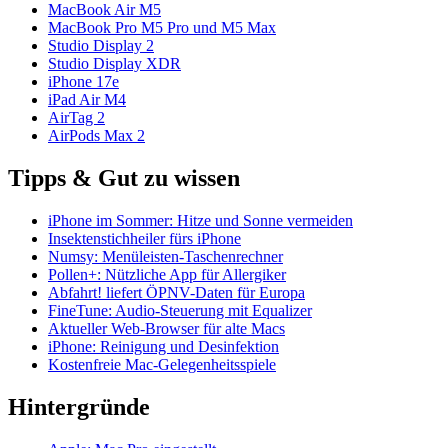
MacBook Air M5
MacBook Pro M5 Pro und M5 Max
Studio Display 2
Studio Display XDR
iPhone 17e
iPad Air M4
AirTag 2
AirPods Max 2
Tipps & Gut zu wissen
iPhone im Sommer: Hitze und Sonne vermeiden
Insektenstichheiler fürs iPhone
Numsy: Menüleisten-Taschenrechner
Pollen+: Nützliche App für Allergiker
Abfahrt! liefert ÖPNV-Daten für Europa
FineTune: Audio-Steuerung mit Equalizer
Aktueller Web-Browser für alte Macs
iPhone: Reinigung und Desinfektion
Kostenfreie Mac-Gelegenheitsspiele
Hintergründe