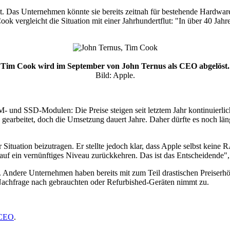
cht. Das Unternehmen könnte sie bereits zeitnah für bestehende Hard
ok vergleicht die Situation mit einer Jahrhundertflut: "In über 40 Jah
Tim Cook wird im September von John Ternus als CEO abgelöst.
Bild: Apple.
und SSD-Modulen: Die Preise steigen seit letztem Jahr kontinuierlich a
gearbeitet, doch die Umsetzung dauert Jahre. Daher dürfte es noch läng
er Situation beizutragen. Er stellte jedoch klar, dass Apple selbst ke
auf ein vernünftiges Niveau zurückkehren. Das ist das Entscheidende"
. Andere Unternehmen haben bereits mit zum Teil drastischen Preiserhö
Nachfrage nach gebrauchten oder Refurbished-Geräten nimmt zu.
 CEO
.