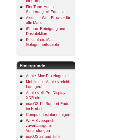
für Europa
FineTune: Audio-
Steuerung mit Equalizer
Aktueller Web-Browser für
alte Macs
iPhone: Reinigung und
Desinfektion
Kostenfreie Mac-
Gelegenheitsspiele
Hintergründe
Apple: Mac Pro eingestellt
Mobilmacs: Apple streicht
Ladegerät
Apple stellt Pro Display
XDR ein
macOS 14: Support-Ende
im Herbst
Computertastatur reinigen
Wi-Fi 8 verspricht
zuverlässigere
Verbindungen
macOS 27 und Time