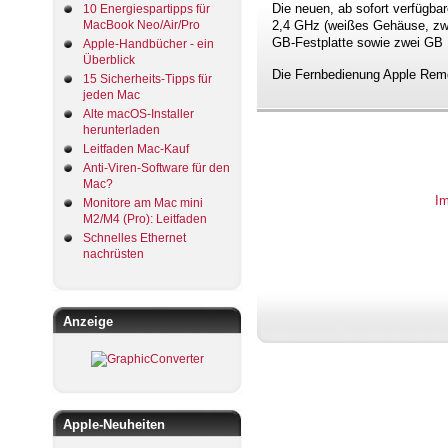
Die neuen, ab sofort verfügb
10 Energiespartipps für
2,4 GHz (weißes Gehäuse, zw
MacBook Neo/Air/Pro
GB-Festplatte sowie zwei GB
Apple-Handbücher - ein
Überblick
Die Fernbedienung Apple Remot
15 Sicherheits-Tipps für
jeden Mac
Alte macOS-Installer
herunterladen
Leitfaden Mac-Kauf
Anti-Viren-Software für den
Mac?
I
Monitore am Mac mini
M2/M4 (Pro): Leitfaden
Schnelles Ethernet
nachrüsten
Anzeige
Apple-Neuheiten