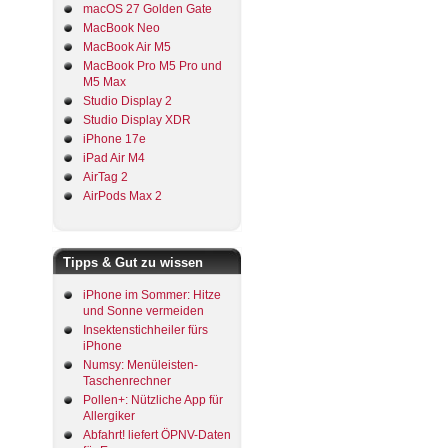
macOS 27 Golden Gate
MacBook Neo
MacBook Air M5
MacBook Pro M5 Pro und
M5 Max
Studio Display 2
Studio Display XDR
iPhone 17e
iPad Air M4
AirTag 2
AirPods Max 2
Tipps & Gut zu wissen
iPhone im Sommer: Hitze
und Sonne vermeiden
Insektenstichheiler fürs
iPhone
Numsy: Menüleisten-
Taschenrechner
Pollen+: Nützliche App für
Allergiker
Abfahrt! liefert ÖPNV-Daten