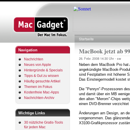
Startseite
Pfadnavigation
MacBook jetzt ab 9
Navigation
26. Febr. 2008
14:30 Uhr -
sw
Nachrichten
Neben dem MacBook Pro hat 
Neues von Apple
angekündigte MacBook-Produkt
Hintergründe & Specials
sind Festplatten mit höherer S
Tipps & Gut zu wissen
Das Einsteigermodell kostet s
Häufig gesuchte Artikel
Themen im Fokus
Die "Penryn"-Prozessoren de
Kostenfreie Mac-Apps
und damit über ein MB weniger
Nachrichten-Archiv
den alten "Merom"-Chips wettg
einen DVD-Brenner verzichtet
Wichtige Links
Änderungen am Design, an der A
vorgenommen. Das glänzende 13,
30 nützliche Gratis-Tools
X3100-Grafikprozessor zustän
für jeden Mac