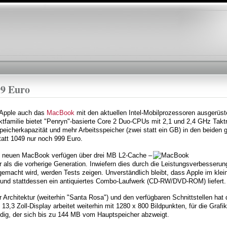
Direkt
zum
Inhalt
99 Euro
Apple auch das
MacBook
mit den aktuellen Intel-Mobilprozessoren ausgerüste
familie bietet "Penryn"-basierte Core 2 Duo-CPUs mit 2,1 und 2,4 GHz Takt
peicherkapazität und mehr Arbeitsspeicher (zwei statt ein GB) in den beiden 
tatt 1049 nur noch 999 Euro.
s neuen MacBook verfügen über drei MB L2-Cache –
 als die vorherige Generation. Inwiefern dies durch die Leistungsverbesseru
emacht wird, werden Tests zeigen. Unverständlich bleibt, dass Apple im kle
 und stattdessen ein antiquiertes Combo-Laufwerk (CD-RW/DVD-ROM) liefert.
rchitektur (weiterhin "Santa Rosa") und den verfügbaren Schnittstellen hat d
3 Zoll-Display arbeitet weiterhin mit 1280 x 800 Bildpunkten, für die Grafik
dig, der sich bis zu 144 MB vom Hauptspeicher abzweigt.