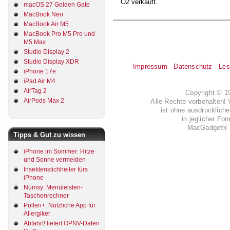
O2 verkauft.
macOS 27 Golden Gate
MacBook Neo
MacBook Air M5
MacBook Pro M5 Pro und
M5 Max
Studio Display 2
Studio Display XDR
Impressum
-
Datenschutz
-
Les
iPhone 17e
iPad Air M4
AirTag 2
Copyright © 
AirPods Max 2
Alle Rechte vorbehalten! 
ist ohne ausdrückli
in jeglicher Fo
MacGadget® i
Tipps & Gut zu wissen
iPhone im Sommer: Hitze
und Sonne vermeiden
Insektenstichheiler fürs
iPhone
Numsy: Menüleisten-
Taschenrechner
Pollen+: Nützliche App für
Allergiker
Abfahrt! liefert ÖPNV-Daten