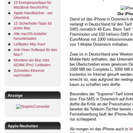
10 Energiespartipps für
MacBook Neo/Air/Pro
Apple-Handbücher - ein
Die iPho
Überblick
Damit ist das iPhone in Österreich de
15 Sicherheits-Tipps für
verlangt in Deutschland für den Tari
jeden Mac
SMS monatlich 49 Euro. Beim Tarif 
Alte macOS-Installer
Freiminuten und 150 Inklusiv-SMS in
herunterladen
Euro/Monat mit 1000 Inklusivminute
Leitfaden Mac-Kauf
von T-Mobile Österreich mithalten.
Anti-Viren-Software für den
Zwar ist in Deutschland eine Weeken
Mac?
Mobile-Netz enthalten, das Unterne
Monitore am Mac mini
bei Überschreiten eines gewissen D
M2/M4 (Pro): Leitfaden
1000 MB bei Complete L; 5000 MB be
Schnelles Ethernet
kostenlos im Internet gesurft werde
nachrüsten
erreicht ist, was aufgrund der niedr
kaum zu schaffen sein dürfte.
Besonders der "Supreme"-Tarif könn
Anzeige
bzw. Frei-SMS in Österreich auf An
dürfte die Kritik an der Preisstruktu
bereitet die Telekom-Tochter bereits
Fernsehwerbung läuft der iPhone-Ab
nur schleppend.
Apple-Neuheiten
Ab morgen ist das iPhone auch in
Ir