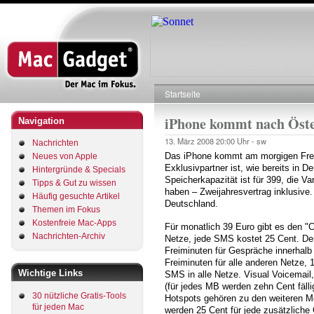
Direkt
zum
Inhalt
Startseite
Pfadnavigation
iPhone kommt nach Öste
Navigation
13. März 2008
20:00 Uhr -
sw
Nachrichten
Das iPhone kommt am morgigen Freit
Neues von Apple
Exklusivpartner ist, wie bereits in D
Hintergründe & Specials
Speicherkapazität ist für 399, die V
Tipps & Gut zu wissen
haben – Zweijahresvertrag inklusive. A
Häufig gesuchte Artikel
Deutschland.
Themen im Fokus
Kostenfreie Mac-Apps
Für monatlich 39 Euro gibt es den "Cl
Nachrichten-Archiv
Netze, jede SMS kostet 25 Cent. Der
Freiminuten für Gespräche innerhalb
Freiminuten für alle anderen Netze, 
Wichtige Links
SMS in alle Netze. Visual Voicemail
(für jedes MB werden zehn Cent fäl
30 nützliche Gratis-Tools
Hotspots gehören zu den weiteren Me
für jeden Mac
werden 25 Cent für jede zusätzliche