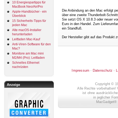
10 Energiespartipps für
MacBook Neo/Air/Pro
Die Anbindung an den Mac erfolgt pe
Apple-Handbücher - ein
über eine zweite Thunderbolt-Schnit
Überblick
Sie setzt OS X 10.8.3 oder neuer v
15 Sicherheits-Tipps für
Euro in den Handel. Zum Lieferumfan
jeden Mac
ein Standfuß.
Alte macOS-Installer
herunterladen
Der Hersteller gibt auf das Produkt 
Leitfaden Mac-Kauf
Anti-Viren-Software für den
Mac?
Monitore am Mac mini
M2/M4 (Pro): Leitfaden
Schnelles Ethernet
nachrüsten
Impressum
-
Datenschutz
-
L
Copyright © 
Anzeige
Alle Rechte vorbehalten! 
ist ohne ausdrückli
in jeglicher Fo
MacGadget® i