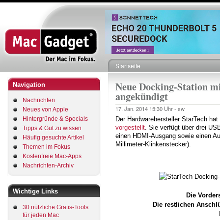
Direkt
zum
Inhalt
Startseite
Pfadnavigation
Neue Docking-Station mi
Navigation
angekündigt
Nachrichten
17. Jan. 2014
15:30 Uhr -
sw
Neues von Apple
Hintergründe & Specials
Der Hardwarehersteller StarTech hat
vorgestellt
. Sie verfügt über drei US
Tipps & Gut zu wissen
einen HDMI-Ausgang sowie einen Aud
Häufig gesuchte Artikel
Millimeter-Klinkenstecker).
Themen im Fokus
Kostenfreie Mac-Apps
Nachrichten-Archiv
Wichtige Links
Die Vorders
Die restlichen Anschl
30 nützliche Gratis-Tools
für jeden Mac