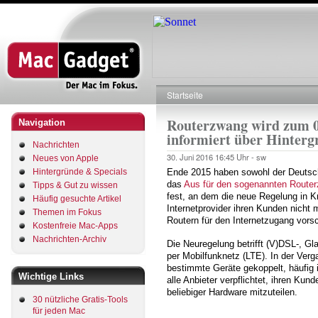
Direkt
zum
Inhalt
Startseite
Pfadnavigation
Routerzwang wird zum 0
Navigation
informiert über Hinterg
Nachrichten
30. Juni 2016
16:45 Uhr -
sw
Neues von Apple
Hintergründe & Specials
Ende 2015 haben sowohl der Deutsc
das
Aus für den sogenannten Route
Tipps & Gut zu wissen
fest, an dem die neue Regelung in Kr
Häufig gesuchte Artikel
Internetprovider ihren Kunden nich
Themen im Fokus
Routern für den Internetzugang vors
Kostenfreie Mac-Apps
Nachrichten-Archiv
Die Neuregelung betrifft (V)DSL-, G
per Mobilfunknetz (LTE). In der Verg
bestimmte Geräte gekoppelt, häufig
Wichtige Links
alle Anbieter verpflichtet, ihren Ku
beliebiger Hardware mitzuteilen.
30 nützliche Gratis-Tools
für jeden Mac