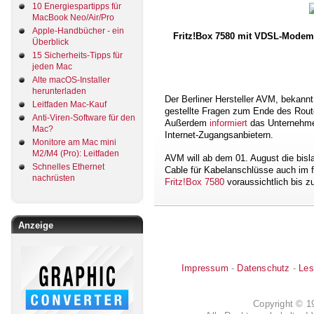
10 Energiespartipps für
MacBook Neo/Air/Pro
Apple-Handbücher - ein
Fritz!Box 7580 mit VDSL-Modem 
Überblick
15 Sicherheits-Tipps für
jeden Mac
Alte macOS-Installer
herunterladen
Der Berliner Hersteller AVM, bekannt
Leitfaden Mac-Kauf
gestellte Fragen zum Ende des Rout
Anti-Viren-Software für den
Außerdem
informiert
das Unternehmen
Mac?
Internet-Zugangsanbietern.
Monitore am Mac mini
M2/M4 (Pro): Leitfaden
AVM will ab dem 01. August die bisla
Schnelles Ethernet
Cable für Kabelanschlüsse auch im f
nachrüsten
Fritz!Box 7580
voraussichtlich bis 
Anzeige
Impressum
-
Datenschutz
-
Les
Copyright © 