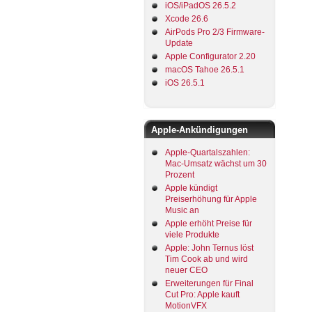
iOS/iPadOS 26.5.2
Xcode 26.6
AirPods Pro 2/3 Firmware-
Update
Apple Configurator 2.20
macOS Tahoe 26.5.1
iOS 26.5.1
Apple-Ankündigungen
Apple-Quartalszahlen:
Mac-Umsatz wächst um 30
Prozent
Apple kündigt
Preiserhöhung für Apple
Music an
Apple erhöht Preise für
viele Produkte
Apple: John Ternus löst
Tim Cook ab und wird
neuer CEO
Erweiterungen für Final
Cut Pro: Apple kauft
MotionVFX