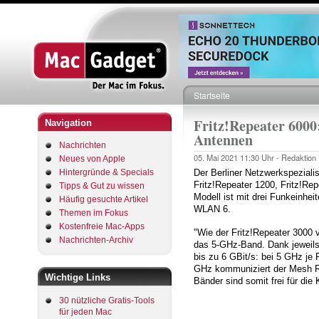
Startseite
Pfadnavigation
Fritz!Repeater 600
Navigation
Antennen
Nachrichten
05. Mai 2021
11:30 Uhr -
Redaktion
Neues von Apple
Hintergründe & Specials
Der Berliner Netzwerkspezial
Fritz!Repeater 1200, Fritz!Re
Tipps & Gut zu wissen
Modell ist mit drei Funkeinhei
Häufig gesuchte Artikel
WLAN 6.
Themen im Fokus
Kostenfreie Mac-Apps
"Wie der Fritz!Repeater 3000 
Nachrichten-Archiv
das 5-GHz-Band. Dank jeweils 
bis zu 6 GBit/s: bei 5 GHz je
GHz kommuniziert der Mesh Re
Wichtige Links
Bänder sind somit frei für di
30 nützliche Gratis-Tools
für jeden Mac