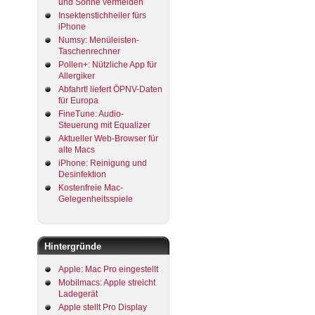
und Sonne vermeiden
Insektenstichheiler fürs
iPhone
Numsy: Menüleisten-
Taschenrechner
Pollen+: Nützliche App für
Allergiker
Abfahrt! liefert ÖPNV-Daten
für Europa
FineTune: Audio-
Steuerung mit Equalizer
Aktueller Web-Browser für
alte Macs
iPhone: Reinigung und
Desinfektion
Kostenfreie Mac-
Gelegenheitsspiele
Hintergründe
Apple: Mac Pro eingestellt
Mobilmacs: Apple streicht
Ladegerät
Apple stellt Pro Display