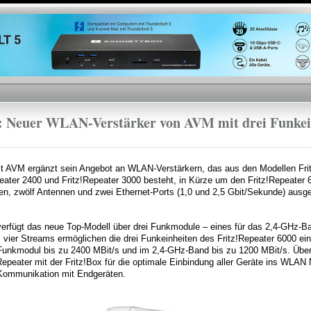
Direkt
zum
Inhalt
0: Neuer WLAN-Verstärker von AVM mit drei Funkei
ist AVM ergänzt sein Angebot an WLAN-Verstärkern, das aus den Modellen Fri
peater 2400 und Fritz!Repeater 3000 besteht, in Kürze um den Fritz!Repeater
ten, zwölf Antennen und zwei Ethernet-Ports (1,0 und 2,5 Gbit/Sekunde) ausge
verfügt das neue Top-Modell über drei Funkmodule – eines für das 2,4-GHz-Ba
vier Streams ermöglichen die drei Funkeinheiten des Fritz!Repeater 6000 e
 Funkmodul bis zu 2400 MBit/s und im 2,4-GHz-Band bis zu 1200 MBit/s. Über
peater mit der Fritz!Box für die optimale Einbindung aller Geräte ins WLAN
e Kommunikation mit Endgeräten.