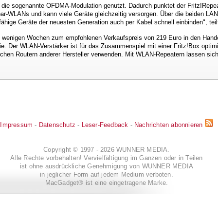
h die sogenannte OFDMA-Modulation genutzt. Dadurch punktet der Fritz!Repea
r-WLANs und kann viele Geräte gleichzeitig versorgen. Über die beiden LAN-
fähige Geräte der neuesten Generation auch per Kabel schnell einbinden", tei
n wenigen Wochen zum empfohlenen Verkaufspreis von 219 Euro in den Hand
ie. Der WLAN-Verstärker ist für das Zusammenspiel mit einer Fritz!Box optimi
lichen Routern anderer Hersteller verwenden. Mit WLAN-Repeatern lassen sic
Impressum
-
Datenschutz
-
Leser-Feedback
-
Nachrichten abonnieren
Copyright © 1997 - 2026 WUNNER MEDIA.
Alle Rechte vorbehalten! Vervielfältigung im Ganzen oder in Teilen
ist ohne ausdrückliche Genehmigung von WUNNER MEDIA
in jeglicher Form auf jedem Medium verboten.
MacGadget® ist eine eingetragene Marke.