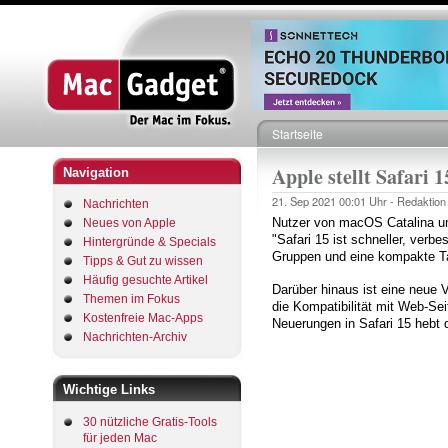
Startseite
Pfadnavigation
Apple stellt Safari
Navigation
21. Sep 2021
00:01 Uhr -
Redaktion
Nachrichten
Nutzer von macOS Catalina un
Neues von Apple
"Safari 15 ist schneller, verb
Hintergründe & Specials
Gruppen und eine kompakte Ta
Tipps & Gut zu wissen
Häufig gesuchte Artikel
Darüber hinaus ist eine neue 
Themen im Fokus
die Kompatibilität mit Web-Se
Kostenfreie Mac-Apps
Neuerungen in Safari 15 hebt d
Nachrichten-Archiv
Wichtige Links
30 nützliche Gratis-Tools
für jeden Mac