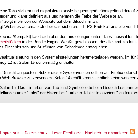
eine Tabs sichern und organisieren sowie bequem geräteübergreifend darauf z
under und klarer definiert aus und nehmen die Farbe der Webseite an.
kt' zeigt mehr von der Webseite auf dem Bildschirm an.
t Websites automatisch über das sicherere HTTPS-Protokoll anstelle von HTT
parat/Kompakt) lässt sich über die Einstellungen unter "Tabs" auswählen. I
rheitslücken
in der Render-Engine WebKit geschlossen, die allesamt als kritis
as Einschleusen und Ausführen von Schadcode ermöglichen.
areaktualisierung in den Systemeinstellungen heruntergeladen werden. Im für 
y 12 ist Safari 15 serienmäßig enthalten.
 15 nicht angeboten. Nutzer dieser Systemversion sollten auf Firefox oder 
n Web-Browser zu verwenden. Safari 14 erhält voraussichtlich keine weiteren 
 Safari 15: Das Einfärben von Tab- und Symbolleiste beim Besuch bestimmter
ellungen unter "Tabs" der Haken bei "Farbe in Tableiste anzeigen" entfernt wi
Impressum
-
Datenschutz
-
Leser-Feedback
-
Nachrichten abonnieren