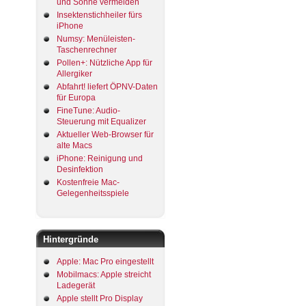
und Sonne vermeiden
Insektenstichheiler fürs
iPhone
Numsy: Menüleisten-
Taschenrechner
Pollen+: Nützliche App für
Allergiker
Abfahrt! liefert ÖPNV-Daten
für Europa
FineTune: Audio-
Steuerung mit Equalizer
Aktueller Web-Browser für
alte Macs
iPhone: Reinigung und
Desinfektion
Kostenfreie Mac-
Gelegenheitsspiele
Hintergründe
Apple: Mac Pro eingestellt
Mobilmacs: Apple streicht
Ladegerät
Apple stellt Pro Display