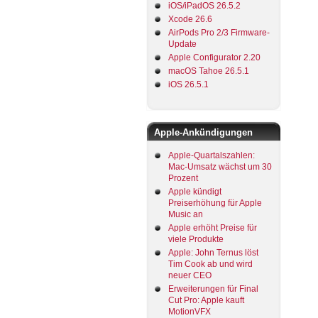
iOS/iPadOS 26.5.2
Xcode 26.6
AirPods Pro 2/3 Firmware-
Update
Apple Configurator 2.20
macOS Tahoe 26.5.1
iOS 26.5.1
Apple-Ankündigungen
Apple-Quartalszahlen:
Mac-Umsatz wächst um 30
Prozent
Apple kündigt
Preiserhöhung für Apple
Music an
Apple erhöht Preise für
viele Produkte
Apple: John Ternus löst
Tim Cook ab und wird
neuer CEO
Erweiterungen für Final
Cut Pro: Apple kauft
MotionVFX