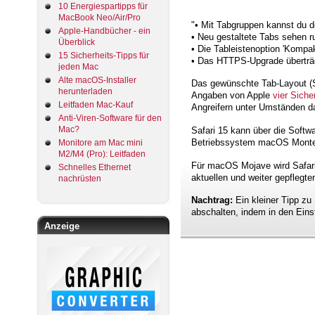
10 Energiespartipps für
MacBook Neo/Air/Pro
"• Mit Tabgruppen kannst du d
Apple-Handbücher - ein
• Neu gestaltete Tabs sehen r
Überblick
• Die Tableistenoption 'Kompa
15 Sicherheits-Tipps für
• Das HTTPS-Upgrade überträg
jeden Mac
Alte macOS-Installer
Das gewünschte Tab-Layout (Se
herunterladen
Angaben von Apple
vier Siche
Leitfaden Mac-Kauf
Angreifern unter Umständen d
Anti-Viren-Software für den
Mac?
Safari 15 kann über die Softw
Betriebssystem macOS Montere
Monitore am Mac mini
M2/M4 (Pro): Leitfaden
Für macOS Mojave wird Safari
Schnelles Ethernet
aktuellen und weiter gepflegte
nachrüsten
Nachtrag:
Ein kleiner Tipp zu
abschalten, indem in den Einst
Anzeige