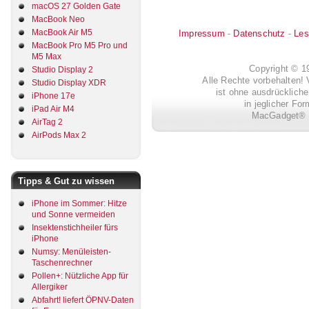
macOS 27 Golden Gate
MacBook Neo
MacBook Air M5
Impressum
-
Datenschutz
-
Les
MacBook Pro M5 Pro und
M5 Max
Copyright © 
Studio Display 2
Alle Rechte vorbehalten! 
Studio Display XDR
ist ohne ausdrückli
iPhone 17e
in jeglicher Fo
iPad Air M4
MacGadget® i
AirTag 2
AirPods Max 2
Tipps & Gut zu wissen
iPhone im Sommer: Hitze
und Sonne vermeiden
Insektenstichheiler fürs
iPhone
Numsy: Menüleisten-
Taschenrechner
Pollen+: Nützliche App für
Allergiker
Abfahrt! liefert ÖPNV-Daten