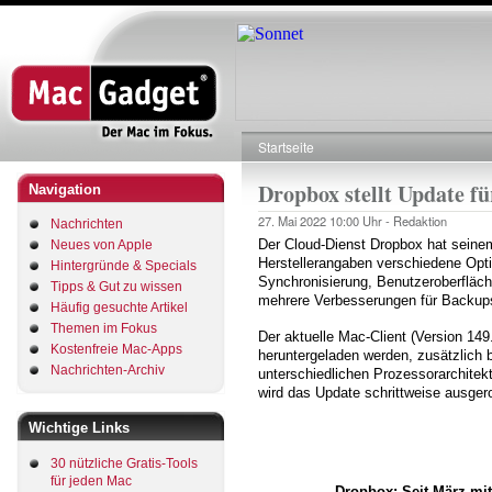
Direkt
zum
Inhalt
Startseite
Pfadnavigation
Dropbox stellt Update f
Navigation
27. Mai 2022
10:00 Uhr -
Redaktion
Nachrichten
Der Cloud-Dienst Dropbox hat seinem
Neues von Apple
Herstellerangaben verschiedene Op
Hintergründe & Specials
Synchronisierung, Benutzeroberfläch
Tipps & Gut zu wissen
mehrere Verbesserungen für Backups 
Häufig gesuchte Artikel
Themen im Fokus
Der aktuelle Mac-Client (Version 14
Kostenfreie Mac-Apps
heruntergeladen werden, zusätzlich
Nachrichten-Archiv
unterschiedlichen Prozessorarchitek
wird das Update schrittweise ausgerol
Wichtige Links
30 nützliche Gratis-Tools
für jeden Mac
Dropbox: Seit März mit