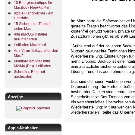
10 Energiespartipps für
MacBook Neo/Air/Pro
Apple-Handbücher - ein
Überblick
Im März hatte die Software native Un
15 Sicherheits-Tipps für
gestellte Fragen beantwortet das U
jeden Mac
kostenfrei genutzt werden, private u
Alte macOS-Installer
Zusatzfunktionen gibt es ab 9,99 Eu
herunterladen
Leitfaden Mac-Kauf
"Aufbauend auf der beliebten Backu
Anti-Viren-Software für den
Nutzern gewünschte Funktionen hinzu
Mac?
Wiederherstellung, Einstellungen fü
Monitore am Mac mini
mehr. Dropbox Backup ist eine intuit
M2/M4 (Pro): Leitfaden
eine zusätzliche Sicherheitsebene a
Lösung – und das auch ohne ein eig
Schnelles Ethernet
nachrüsten
Das sind die neuen Funktionen von 
Datensicherung: Die Fortschrittsüberp
bestimmter Dateien sind zentral übe
Anzeige
Sicherheitsnetz: Das Trennen von g
ein versehentliches Überschreiben d
Wiederherstellung: Mit nur wenigen 
wiederherstellen", teilte das Unter
Apple-Neuheiten