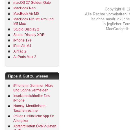
macOS 27 Golden Gate
MacBook Neo
Copyright © 
MacBook Air M5
Alle Rechte vorbehalten! 
ist ohne ausdrückli
MacBook Pro M5 Pro und
in jeglicher Fo
M5 Max
MacGadget® i
Studio Display 2
Studio Display XDR
iPhone 17e
iPad Air M4
AirTag 2
AirPods Max 2
Tipps & Gut zu wissen
iPhone im Sommer: Hitze
und Sonne vermeiden
Insektenstichheiler fürs
iPhone
Numsy: Menüleisten-
Taschenrechner
Pollen+: Nützliche App für
Allergiker
Abfahrt! liefert ÖPNV-Daten