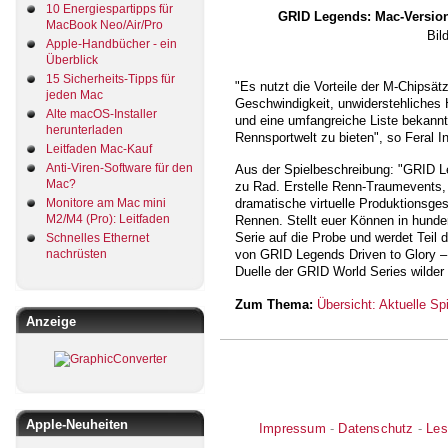
10 Energiespartipps für
GRID Legends: Mac-Version i
MacBook Neo/Air/Pro
Bil
Apple-Handbücher - ein
Überblick
15 Sicherheits-Tipps für
"Es nutzt die Vorteile der M-Chipsä
jeden Mac
Geschwindigkeit, unwiderstehliches
Alte macOS-Installer
und eine umfangreiche Liste bekannt
herunterladen
Rennsportwelt zu bieten", so Feral In
Leitfaden Mac-Kauf
Anti-Viren-Software für den
Aus der Spielbeschreibung: "GRID L
Mac?
zu Rad. Erstelle Renn-Traumevents, 
Monitore am Mac mini
dramatische virtuelle Produktionsge
M2/M4 (Pro): Leitfaden
Rennen. Stellt euer Können in hunde
Serie auf die Probe und werdet Teil
Schnelles Ethernet
nachrüsten
von GRID Legends Driven to Glory – i
Duelle der GRID World Series wilder
Zum Thema:
Übersicht: Aktuelle S
Anzeige
Apple-Neuheiten
Impressum
-
Datenschutz
-
Les