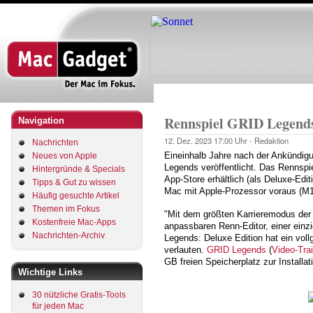
Direkt
zum
Inhalt
Startseite
Pfadnavigation
Rennspiel GRID Legends
Navigation
12. Dez. 2023
17:00 Uhr -
Redaktion
Nachrichten
Eineinhalb Jahre nach der Ankündigu
Neues von Apple
Legends veröffentlicht. Das Rennspi
Hintergründe & Specials
App-Store erhältlich (als Deluxe-Edit
Tipps & Gut zu wissen
Mac mit Apple-Prozessor voraus (M1
Häufig gesuchte Artikel
Themen im Fokus
"Mit dem größten Karrieremodus der
Kostenfreie Mac-Apps
anpassbaren Renn-Editor, einer einz
Nachrichten-Archiv
Legends: Deluxe Edition hat ein vollg
verlauten.
GRID Legends
(
Video-Trai
GB freien Speicherplatz zur Installat
Wichtige Links
30 nützliche Gratis-Tools
für jeden Mac