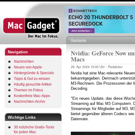
Direkt
zum
Inhalt
Startseite
Pfadnavigation
Nvidia: GeForce Now unt
Navigation
Macs
Nachrichten
26. Apr 2024
15:00 Uhr -
Redaktion
Neues von Apple
Hintergründe & Specials
Nvidia hat eine Mac-relevante Neue
bekanntgegeben. Demnach unterstütz
Tipps & Gut zu wissen
M3-Rechnern. Die Prozessoren der M
Häufig gesuchte Artikel
Decoding.
Themen im Fokus
Kostenfreie Mac-Apps
"Ein neues Update, das diese Woche f
Nachrichten-Archiv
Streaming auf Mac M3 Computern. Di
Streamings für Mitglieder auf M3, M
bietet gegenüber älteren Codecs wie 
Wichtige Links
Datenrate.
30 nützliche Gratis-Tools
für jeden Mac