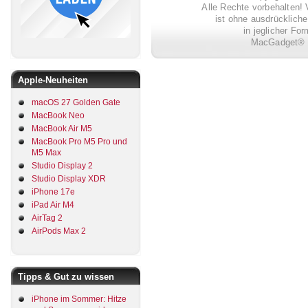
Alle Rechte vorbehalten! 
ist ohne ausdrückli
in jeglicher Fo
MacGadget® i
Apple-Neuheiten
macOS 27 Golden Gate
MacBook Neo
MacBook Air M5
MacBook Pro M5 Pro und
M5 Max
Studio Display 2
Studio Display XDR
iPhone 17e
iPad Air M4
AirTag 2
AirPods Max 2
Tipps & Gut zu wissen
iPhone im Sommer: Hitze