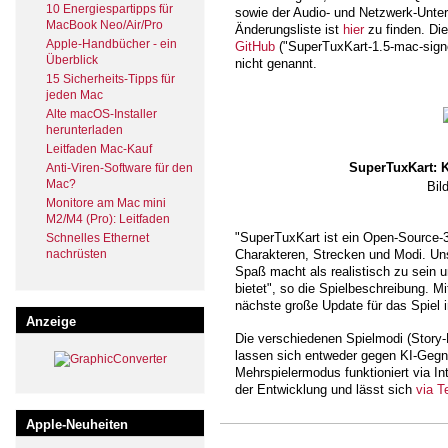
10 Energiespartipps für
sowie der Audio- und Netzwerk-Unters
MacBook Neo/Air/Pro
Änderungsliste ist
hier
zu finden. Die
Apple-Handbücher - ein
GitHub
("SuperTuxKart-1.5-mac-signe
Überblick
nicht genannt.
15 Sicherheits-Tipps für
jeden Mac
Alte macOS-Installer
herunterladen
Leitfaden Mac-Kauf
SuperTuxKart: K
Anti-Viren-Software für den
Mac?
Bil
Monitore am Mac mini
M2/M4 (Pro): Leitfaden
"SuperTuxKart ist ein Open-Source-3
Schnelles Ethernet
nachrüsten
Charakteren, Strecken und Modi. Unse
Spaß macht als realistisch zu sein 
bietet", so die Spielbeschreibung. M
nächste große Update für das Spiel i
Anzeige
Die verschiedenen Spielmodi (Story-
lassen sich entweder gegen KI-Gegn
Mehrspielermodus funktioniert via Int
der Entwicklung und lässt sich
via T
Apple-Neuheiten