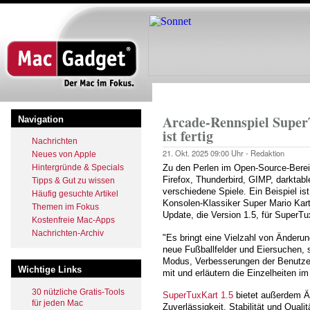
Direkt
zum
Inhalt
Startseite
Pfadnavigation
Arcade-Rennspiel Super
Navigation
ist fertig
Nachrichten
21. Okt. 2025
09:00 Uhr -
Redaktion
Neues von Apple
Hintergründe & Specials
Zu den Perlen im Open-Source-Berei
Firefox, Thunderbird, GIMP, darktab
Tipps & Gut zu wissen
verschiedene Spiele. Ein Beispiel i
Häufig gesuchte Artikel
Konsolen-Klassiker Super Mario Kart 
Themen im Fokus
Update, die Version 1.5, für SuperTu
Kostenfreie Mac-Apps
Nachrichten-Archiv
"Es bringt eine Vielzahl von Änderun
neue Fußballfelder und Eiersuchen
Modus, Verbesserungen der Benutzero
Wichtige Links
mit und erläutern die Einzelheiten i
30 nützliche Gratis-Tools
SuperTuxKart 1.5
bietet außerdem Ä
für jeden Mac
Zuverlässigkeit, Stabilität und Quali