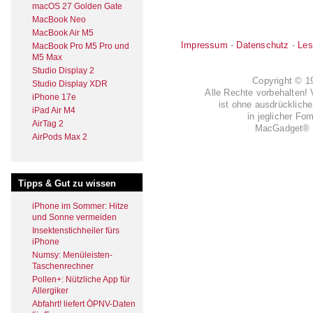
macOS 27 Golden Gate
MacBook Neo
MacBook Air M5
Impressum
-
Datenschutz
-
Les
MacBook Pro M5 Pro und
M5 Max
Studio Display 2
Copyright © 
Studio Display XDR
Alle Rechte vorbehalten! 
iPhone 17e
ist ohne ausdrückli
iPad Air M4
in jeglicher Fo
AirTag 2
MacGadget® i
AirPods Max 2
Tipps & Gut zu wissen
iPhone im Sommer: Hitze
und Sonne vermeiden
Insektenstichheiler fürs
iPhone
Numsy: Menüleisten-
Taschenrechner
Pollen+: Nützliche App für
Allergiker
Abfahrt! liefert ÖPNV-Daten