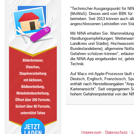
"Technischer Ausgangspunkt für NI
(MoWaS). Dieses wird vom BBK für 
betrieben. Seit 2013 können auch all
angeschlossenen Leitstellen von S
Mit NINA erhalten Sie: Warnmeldun
Handlungsempfehlungen; Wetterwarn
Landkreis und Städte); Hochwasserin
Bundeslandebene); allgemeine Notfal
Gefahren schützen können", erläuter
die NINA-App eingebunden ist, gehör
Technik.
Auf Macs mit Apple-Prozessor läuft d
Deutsch, Englisch, Französisch, Spa
enthält nach Herstellerangaben "An
Kartenansicht". Seit vergangenem S
hohem Gefahrenpotential von der NI
Impressum
-
Datenschutz
-
L