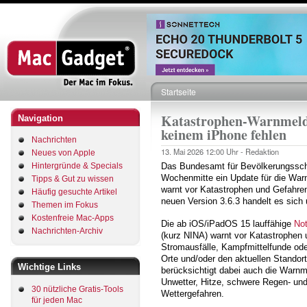
Direkt
zum
Inhalt
Startseite
Pfadnavigation
Katastrophen-Warnmeld
Navigation
keinem iPhone fehlen
Nachrichten
13. Mai 2026
12:00 Uhr -
Redaktion
Neues von Apple
Hintergründe & Specials
Das Bundesamt für Bevölkerungsschu
Wochenmitte ein Update für die Wa
Tipps & Gut zu wissen
warnt vor Katastrophen und Gefahren
Häufig gesuchte Artikel
neuen Version 3.6.3 handelt es sich 
Themen im Fokus
Kostenfreie Mac-Apps
Die ab iOS/iPadOS 15 lauffähige
Not
Nachrichten-Archiv
(kurz NINA) warnt vor Katastrophen 
Stromausfälle, Kampfmittelfunde oder
Orte und/oder den aktuellen Standor
Wichtige Links
berücksichtigt dabei auch die Warn
Unwetter, Hitze, schwere Regen- un
30 nützliche Gratis-Tools
Wettergefahren.
für jeden Mac