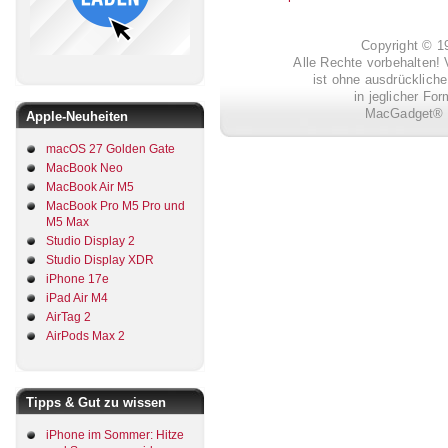
Copyright © 
Alle Rechte vorbehalten! 
ist ohne ausdrückli
in jeglicher Fo
MacGadget® i
Apple-Neuheiten
macOS 27 Golden Gate
MacBook Neo
MacBook Air M5
MacBook Pro M5 Pro und
M5 Max
Studio Display 2
Studio Display XDR
iPhone 17e
iPad Air M4
AirTag 2
AirPods Max 2
Tipps & Gut zu wissen
iPhone im Sommer: Hitze