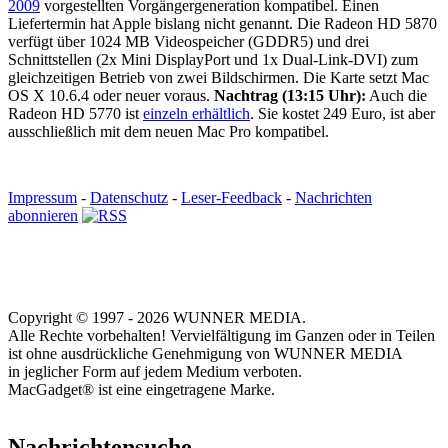
2009
vorgestellten Vorgängergeneration kompatibel. Einen
Liefertermin hat Apple bislang nicht genannt. Die Radeon HD 5870
verfügt über 1024 MB Videospeicher (GDDR5) und drei
Schnittstellen (2x Mini DisplayPort und 1x Dual-Link-DVI) zum
gleichzeitigen Betrieb von zwei Bildschirmen. Die Karte setzt Mac
OS X 10.6.4 oder neuer voraus.
Nachtrag (13:15 Uhr):
Auch die
Radeon HD 5770 ist
einzeln erhältlich
. Sie kostet 249 Euro, ist aber
ausschließlich mit dem neuen Mac Pro kompatibel.
Impressum
-
Datenschutz
-
Leser-Feedback
-
Nachrichten
abonnieren
Copyright © 1997 - 2026 WUNNER MEDIA.
Alle Rechte vorbehalten! Vervielfältigung im Ganzen oder in Teilen
ist ohne ausdrückliche Genehmigung von WUNNER MEDIA
in jeglicher Form auf jedem Medium verboten.
MacGadget® ist eine eingetragene Marke.
Nachrichtensuche