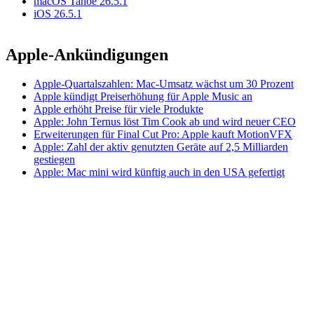
macOS Tahoe 26.5.1
iOS 26.5.1
Apple-Ankündigungen
Apple-Quartalszahlen: Mac-Umsatz wächst um 30 Prozent
Apple kündigt Preiserhöhung für Apple Music an
Apple erhöht Preise für viele Produkte
Apple: John Ternus löst Tim Cook ab und wird neuer CEO
Erweiterungen für Final Cut Pro: Apple kauft MotionVFX
Apple: Zahl der aktiv genutzten Geräte auf 2,5 Milliarden
gestiegen
Apple: Mac mini wird künftig auch in den USA gefertigt