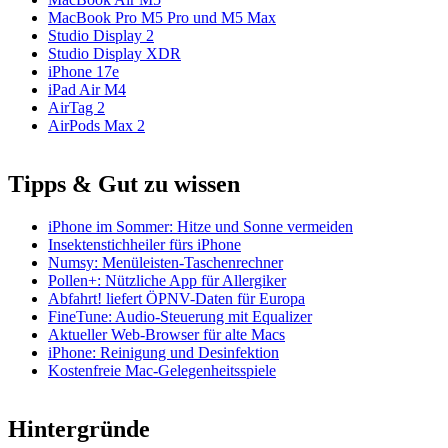
MacBook Pro M5 Pro und M5 Max
Studio Display 2
Studio Display XDR
iPhone 17e
iPad Air M4
AirTag 2
AirPods Max 2
Tipps & Gut zu wissen
iPhone im Sommer: Hitze und Sonne vermeiden
Insektenstichheiler fürs iPhone
Numsy: Menüleisten-Taschenrechner
Pollen+: Nützliche App für Allergiker
Abfahrt! liefert ÖPNV-Daten für Europa
FineTune: Audio-Steuerung mit Equalizer
Aktueller Web-Browser für alte Macs
iPhone: Reinigung und Desinfektion
Kostenfreie Mac-Gelegenheitsspiele
Hintergründe