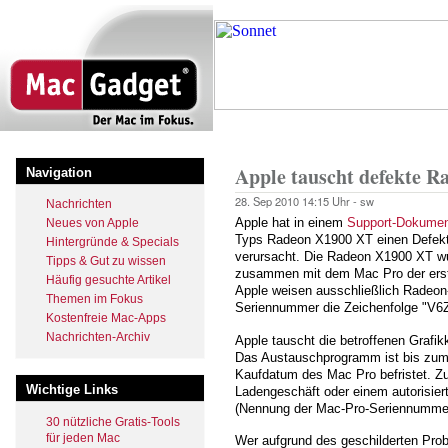
Direkt
zum
Inhalt
Startseite
Pfadnavigation
Apple tauscht defekte 
Navigation
28. Sep 2010
14:15 Uhr -
sw
Nachrichten
Apple hat in einem
Support-Dokume
Neues von Apple
Typs Radeon X1900 XT einen Defekt a
Hintergründe & Specials
verursacht. Die Radeon X1900 XT w
Tipps & Gut zu wissen
zusammen mit dem Mac Pro der ersten
Häufig gesuchte Artikel
Apple weisen ausschließlich Radeon-
Themen im Fokus
Seriennummer die Zeichenfolge "V6Z
Kostenfreie Mac-Apps
Nachrichten-Archiv
Apple tauscht die betroffenen Grafik
Das Austauschprogramm ist bis zum 
Kaufdatum des Mac Pro befristet. Z
Wichtige Links
Ladengeschäft oder einem autorisier
(Nennung der Mac-Pro-Seriennummer 
30 nützliche Gratis-Tools
für jeden Mac
Wer aufgrund des geschilderten Prob