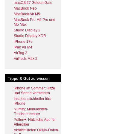
macOS 27 Golden Gate
MacBook Neo
MacBook Air M5
MacBook Pro M5 Pro und
M5 Max
Studio Display 2
Studio Display XDR
iPhone 17e
iPad Air M4
AirTag 2
AirPods Max 2
Tipps & Gut zu wissen
iPhone im Sommer: Hitze
und Sonne vermeiden
Insektenstichheiler fürs
iPhone
Numsy: Menüleisten-
Taschenrechner
Pollen+: Nützliche App für
Allergiker
Abfahrt! liefert ÖPNV-Daten