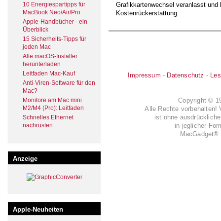
10 Energiespartipps für
Grafikkartenwechsel veranlasst und b
MacBook Neo/Air/Pro
Kostenrückerstattung.
Apple-Handbücher - ein
Überblick
15 Sicherheits-Tipps für
jeden Mac
Alte macOS-Installer
herunterladen
Leitfaden Mac-Kauf
Impressum
-
Datenschutz
-
Les
Anti-Viren-Software für den
Mac?
Copyright © 
Monitore am Mac mini
M2/M4 (Pro): Leitfaden
Alle Rechte vorbehalten! 
ist ohne ausdrückli
Schnelles Ethernet
in jeglicher Fo
nachrüsten
MacGadget® i
Anzeige
Apple-Neuheiten