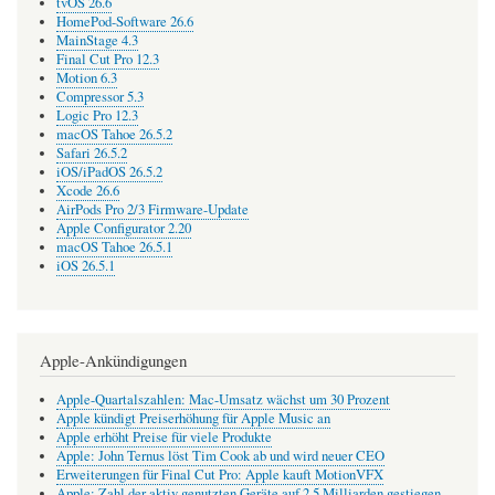
tvOS 26.6
HomePod-Software 26.6
MainStage 4.3
Final Cut Pro 12.3
Motion 6.3
Compressor 5.3
Logic Pro 12.3
macOS Tahoe 26.5.2
Safari 26.5.2
iOS/iPadOS 26.5.2
Xcode 26.6
AirPods Pro 2/3 Firmware-Update
Apple Configurator 2.20
macOS Tahoe 26.5.1
iOS 26.5.1
Apple-Ankündigungen
Apple-Quartalszahlen: Mac-Umsatz wächst um 30 Prozent
Apple kündigt Preiserhöhung für Apple Music an
Apple erhöht Preise für viele Produkte
Apple: John Ternus löst Tim Cook ab und wird neuer CEO
Erweiterungen für Final Cut Pro: Apple kauft MotionVFX
Apple: Zahl der aktiv genutzten Geräte auf 2,5 Milliarden gestiegen