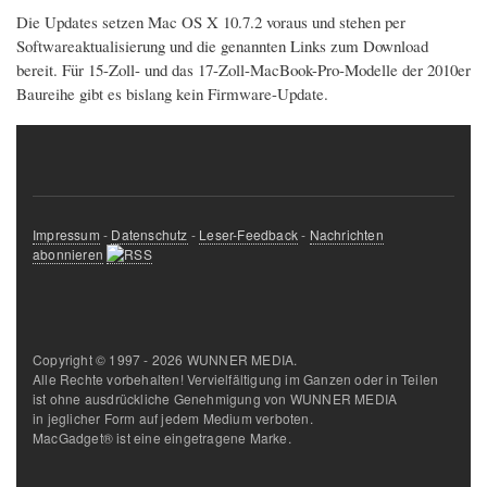
Die Updates setzen Mac OS X 10.7.2 voraus und stehen per
Softwareaktualisierung und die genannten Links zum Download
bereit. Für 15-Zoll- und das 17-Zoll-MacBook-Pro-Modelle der 2010er
Baureihe gibt es bislang kein Firmware-Update.
Impressum
-
Datenschutz
-
Leser-Feedback
-
Nachrichten
abonnieren
Copyright © 1997 - 2026 WUNNER MEDIA.
Alle Rechte vorbehalten! Vervielfältigung im Ganzen oder in Teilen
ist ohne ausdrückliche Genehmigung von WUNNER MEDIA
in jeglicher Form auf jedem Medium verboten.
MacGadget® ist eine eingetragene Marke.