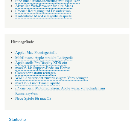
FineTune: Audio-Steuerung mit Equalizer
Aktueller Web-Browser für alte Macs
iPhone: Reinigung und Desinfektion
Kostenfreie Mac-Gelegenheitsspiele
Hintergründe
Apple: Mac Pro eingestellt
Mobilmacs: Apple streicht Ladegerät
Apple stellt Pro Display XDR ein
macOS 14: Support-Ende im Herbst
Computertastatur reinigen
Wi-Fi 8 verspricht zuverlässigere Verbindungen
macOS 27 und Time Capsule
iPhone beim Motorradfahren: Apple warnt vor Schäden am
Kamerasystem
Neue Spiele für macOS
Startseite
Pfadnavigation