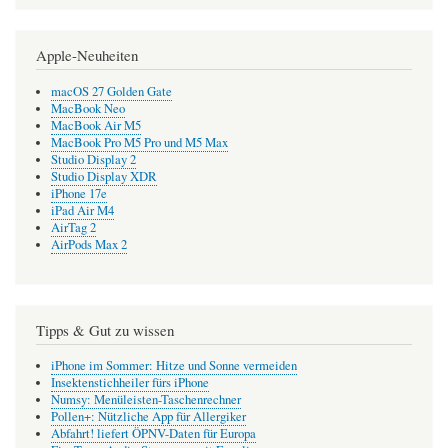
Apple-Neuheiten
macOS 27 Golden Gate
MacBook Neo
MacBook Air M5
MacBook Pro M5 Pro und M5 Max
Studio Display 2
Studio Display XDR
iPhone 17e
iPad Air M4
AirTag 2
AirPods Max 2
Tipps & Gut zu wissen
iPhone im Sommer: Hitze und Sonne vermeiden
Insektenstichheiler fürs iPhone
Numsy: Menüleisten-Taschenrechner
Pollen+: Nützliche App für Allergiker
Abfahrt! liefert ÖPNV-Daten für Europa