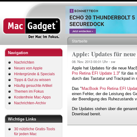
Direkt
zum
Inhalt
Startseite
Pfadnavigation
Apple: Updates für neu
Navigation
08. Nov. 2013
00:01 Uhr -
sw
Nachrichten
Apple hat Updates für die neue MacB
Neues von Apple
Pro Retina EFI Update 1.3
" für das
Hintergründe & Specials
durch das Tastatur und Trackpad in s
Tipps & Gut zu wissen
Häufig gesuchte Artikel
Das "
MacBook Pro Retina EFI Updat
Themen im Fokus
einen Fehler, der die Leistung des
Kostenfreie Mac-Apps
der Beendigung des Ruhezustands ve
Nachrichten-Archiv
Die Updates stehen über die genannt
Download bereit.
Wichtige Links
30 nützliche Gratis-Tools
für jeden Mac