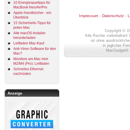
10 Energiespartipps für
MacBook Neo/Air/Pro
Apple-Handbücher - ein
Impressum
-
Datenschutz
-
L
Überblick
15 Sicherheits-Tipps für
jeden Mac
Copyright © 
Alte macOS-Installer
Alle Rechte vorbehalten! 
herunterladen
ist ohne ausdrückli
Leitfaden Mac-Kauf
in jeglicher Fo
Anti-Viren-Software für den
MacGadget® i
Mac?
Monitore am Mac mini
M2/M4 (Pro): Leitfaden
Schnelles Ethernet
nachrüsten
Anzeige