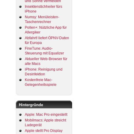
und Sonne vermeiden
Insektenstichheiler fürs
iPhone
Numsy: Menüleisten-
Taschenrechner
Pollen+: Nützliche App für
Allergiker
Abfahrt! liefert ÖPNV-Daten
für Europa
FineTune: Audio-
Steuerung mit Equalizer
Aktueller Web-Browser für
alte Macs
iPhone: Reinigung und
Desinfektion
Kostenfreie Mac-
Gelegenheitsspiele
Hintergründe
Apple: Mac Pro eingestellt
Mobilmacs: Apple streicht
Ladegerät
Apple stellt Pro Display