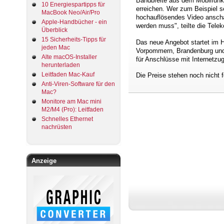
Bandbreite aus dem Mobilfunk
10 Energiespartipps für
erreichen. Wer zum Beispiel se
MacBook Neo/Air/Pro
hochauflösendes Video anscha
Apple-Handbücher - ein
werden muss", teilte die Tele
Überblick
15 Sicherheits-Tipps für
Das neue Angebot startet im 
jeden Mac
Vorpommern, Brandenburg und B
Alte macOS-Installer
für Anschlüsse mit Internetzu
herunterladen
Leitfaden Mac-Kauf
Die Preise stehen noch nicht f
Anti-Viren-Software für den
Mac?
Monitore am Mac mini
M2/M4 (Pro): Leitfaden
Schnelles Ethernet
nachrüsten
Anzeige