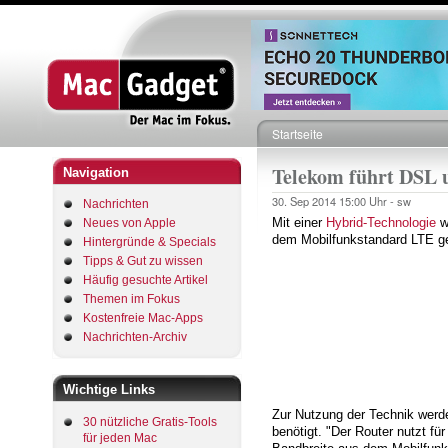
Startseite
Pfadnavigation
Telekom führt DSL
Navigation
30. Sep 2014
15:00 Uhr -
sw
Nachrichten
Mit einer
Hybrid-Technologie
wi
Neues von Apple
dem Mobilfunkstandard LTE ge
Hintergründe & Specials
Tipps & Gut zu wissen
Häufig gesuchte Artikel
Themen im Fokus
Kostenfreie Mac-Apps
Nachrichten-Archiv
Wichtige Links
Zur Nutzung der Technik werd
30 nützliche Gratis-Tools
benötigt. "Der Router nutzt fü
für jeden Mac