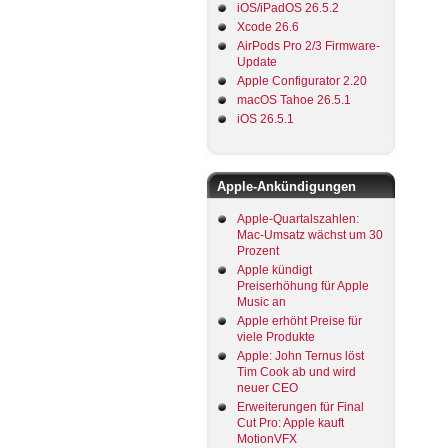
iOS/iPadOS 26.5.2
Xcode 26.6
AirPods Pro 2/3 Firmware-
Update
Apple Configurator 2.20
macOS Tahoe 26.5.1
iOS 26.5.1
Apple-Ankündigungen
Apple-Quartalszahlen:
Mac-Umsatz wächst um 30
Prozent
Apple kündigt
Preiserhöhung für Apple
Music an
Apple erhöht Preise für
viele Produkte
Apple: John Ternus löst
Tim Cook ab und wird
neuer CEO
Erweiterungen für Final
Cut Pro: Apple kauft
MotionVFX