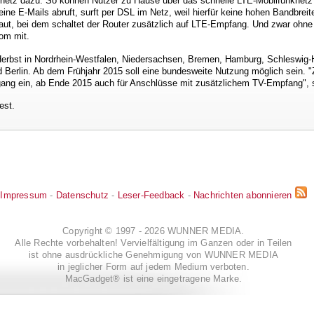
netz dazu. So können Nutzer zu Hause über das schnelle LTE-Mobilfunknetz
ine E-Mails abruft, surft per DSL im Netz, weil hierfür keine hohen Bandbreit
ut, bei dem schaltet der Router zusätzlich auf LTE-Empfang. Und zwar ohne 
kom mit.
Herbst in Nordrhein-Westfalen, Niedersachsen, Bremen, Hamburg, Schleswig-
erlin. Ab dem Frühjahr 2015 soll eine bundesweite Nutzung möglich sein. "
gang ein, ab Ende 2015 auch für Anschlüsse mit zusätzlichem TV-Empfang", s
est.
Impressum
-
Datenschutz
-
Leser-Feedback
-
Nachrichten abonnieren
Copyright © 1997 - 2026 WUNNER MEDIA.
Alle Rechte vorbehalten! Vervielfältigung im Ganzen oder in Teilen
ist ohne ausdrückliche Genehmigung von WUNNER MEDIA
in jeglicher Form auf jedem Medium verboten.
MacGadget® ist eine eingetragene Marke.