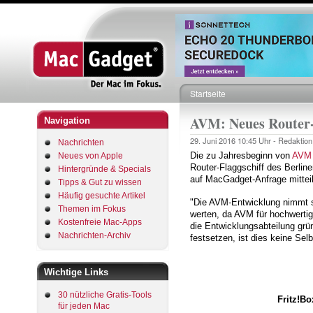
Startseite
Pfadnavigation
AVM: Neues Router-F
Navigation
29. Juni 2016
10:45 Uhr -
Redaktion
Nachrichten
Die zu Jahresbeginn von
AVM
Neues von Apple
Router-Flaggschiff des Berlin
Hintergründe & Specials
auf MacGadget-Anfrage mitteilt
Tipps & Gut zu wissen
Häufig gesuchte Artikel
"Die AVM-Entwicklung nimmt sic
Themen im Fokus
werten, da AVM für hochwertig
Kostenfreie Mac-Apps
die Entwicklungsabteilung grüne
Nachrichten-Archiv
festsetzen, ist dies keine Selb
Wichtige Links
30 nützliche Gratis-Tools
Fritz!B
für jeden Mac