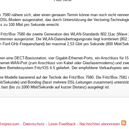
ox 7580 nähere sich, aber einen genauen Termin könne man noch nicht nennen
 VDSL-Modem ausgestattet, das durch Unterstützung der Vectoring-Technolog
s zu 100 Mbit pro Sekunde erreicht.
ie Fritz!Box 7580 die zweite Generation des WLAN-Standards 802.11ac (Wave 
Antennen ausgerüstet. Die WLAN-Datenübertragungsrate liegt kombiniert (802
 Fünf-GHz-Frequenzband) bei maximal 2,53 Gbit pro Sekunde (800 Mbit/Sek
ren eine DECT-Basisstation, vier Gigabit-Ethernet-Ports, ein Anschluss für 
Ethernet-WAN-Port (zum Anschluss von Kabel oder Glasfasermodems) und zwei 
dem Betriebssystem Fritz!OS 6.5 geliefert. Der empfohlene Verkaufspreis wird
e Modelle basierend auf der Technik der Fritz!Box 7580. Die Fritz!Box 7581 
bit/Sekunde) und Bonding (fasst mehrere DSL-Leitungen zusammen) unterstüt
.fast (bis zu 1000 Mbit/Sekunde auf kurzer Distanz) ausgelegt ist.
Impressum
-
Datenschutz
-
Leser-Feedback
-
Nachrichten abonnieren