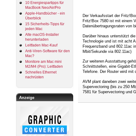
10 Energiespartipps für
MacBook Neo/Air/Pro
Apple-Handbücher - ein
Der Verkaufsstart der Fritz!B
Überblick
Fritz!Box 7580 ist mit einem
15 Sicherheits-Tipps für
Datenübertragungsraten von bi
jeden Mac
Alte macOS-Installer
Darüber hinaus unterstützt d
herunterladen
Technologie und ist mit acht 
Leitfaden Mac-Kauf
Frequenzband und 802.11ac im
Anti-Viren-Software für den
Mbit/Sekunde via 802.11ac)
Mac?
Zur weiteren Ausstattung gehö
Monitore am Mac mini
Schnittstellen, eine Gigabit-
M2/M4 (Pro): Leitfaden
Telefone. Der Router wird mit 
Schnelles Ethernet
nachrüsten
AVM plant daneben zwei weiter
Supervectoring (bis zu 250 M
7581 für Supervectoring und G
Anzeige