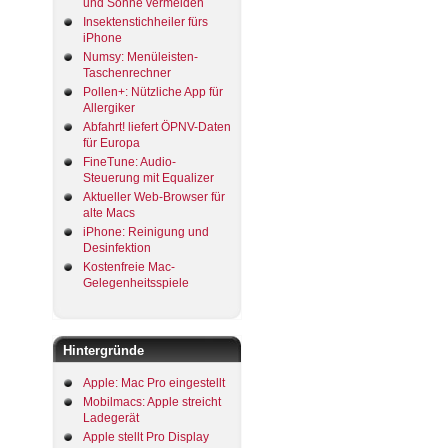
und Sonne vermeiden
Insektenstichheiler fürs
iPhone
Numsy: Menüleisten-
Taschenrechner
Pollen+: Nützliche App für
Allergiker
Abfahrt! liefert ÖPNV-Daten
für Europa
FineTune: Audio-
Steuerung mit Equalizer
Aktueller Web-Browser für
alte Macs
iPhone: Reinigung und
Desinfektion
Kostenfreie Mac-
Gelegenheitsspiele
Hintergründe
Apple: Mac Pro eingestellt
Mobilmacs: Apple streicht
Ladegerät
Apple stellt Pro Display