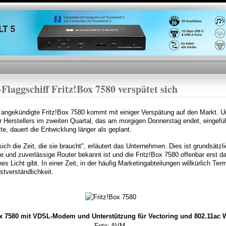
Direkt
zum
Inhalt
laggschiff Fritz!Box 7580 verspätet sich
angekündigte Fritz!Box 7580 kommt mit einiger Verspätung auf den Markt. Ur
er Herstellers im zweiten Quartal, das am morgigen Donnerstag endet, eingef
e, dauert die Entwicklung länger als geplant.
h die Zeit, die sie braucht", erläutert das Unternehmen. Dies ist grundsätzl
e und zuverlässige Router bekannt ist und die Fritz!Box 7580 offenbar erst d
s Licht gibt. In einer Zeit, in der häufig Marketingabteilungen willkürlich Ter
stverständlichkeit.
ox 7580 mit VDSL-Modem und Unterstützung für Vectoring und 802.11ac 
Foto: AVM.