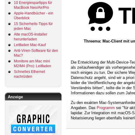
10 Energiespartipps für
MacBook Neo/Air/Pro
Apple-Handbücher - ein
Überblick
15 Sicherheits-Tipps für
jeden Mac
Alte macOS-Installer
herunterladen
Threema: Mac-Client mit u
Leitfaden Mac-Kauf
Anti-Viren-Software für den
Mac?
Monitore am Mac mini
Die Entwicklung der Multi-Device-Tec
M2/M4 (Pro): Leitfaden
als zeitaufwendiger als vorhergeseh
Schnelles Ethernet
noch einiges zu tun. Der sichere Weg
nachrüsten
Datenschutz angeht, sind wir a prior
leider die Veröffentlichung der ange
Verständnis bitten", teilte die in de
Informationen dazu sollen zum Jah
Anzeige
Zu den exakten Mac-Systemanforder
Angaben. Das
Programm
sei "für ak
lapidar. Zur Integration mit macOS-
Notarisierung liegen ebenfalls keinerl