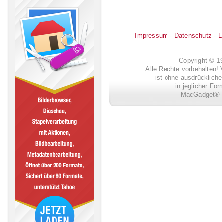
Impressum
-
Datenschutz
-
L
Copyright © 
Alle Rechte vorbehalten! 
ist ohne ausdrückli
in jeglicher Fo
MacGadget® i