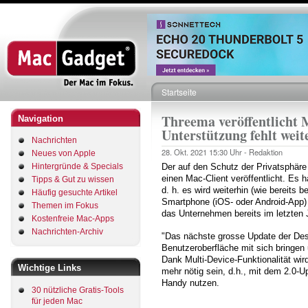
Direkt
zum
Inhalt
Startseite
Pfadnavigation
Threema veröffentlicht 
Navigation
Unterstützung fehlt weit
Nachrichten
28. Okt. 2021
15:30 Uhr -
Redaktion
Neues von Apple
Hintergründe & Specials
Der auf den Schutz der Privatsphär
einen Mac-Client veröffentlicht. Es 
Tipps & Gut zu wissen
d. h. es wird weiterhin (wie bereits
Häufig gesuchte Artikel
Smartphone (iOS- oder Android-App) 
Themen im Fokus
das Unternehmen bereits im letzten J
Kostenfreie Mac-Apps
Nachrichten-Archiv
"Das nächste grosse Update der Des
Benutzeroberfläche mit sich bringen 
Dank Multi-Device-Funktionalität wi
Wichtige Links
mehr nötig sein, d.h., mit dem 2.0-U
Handy nutzen.
30 nützliche Gratis-Tools
für jeden Mac