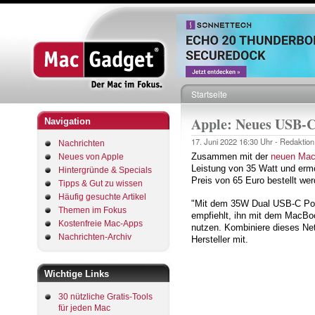
Startseite
Pfadnavigation
Apple: Neues USB-C-N
Navigation
17. Juni 2022
16:30 Uhr -
Redaktion
Nachrichten
Zusammen mit der
neuen Mac
Neues von Apple
Leistung von 35 Watt und ermö
Hintergründe & Specials
Preis von 65 Euro bestellt wer
Tipps & Gut zu wissen
Häufig gesuchte Artikel
"Mit dem 35W Dual USB‑C Port
Themen im Fokus
empfiehlt, ihn mit dem MacBo
Kostenfreie Mac-Apps
nutzen. Kombiniere dieses Netz
Nachrichten-Archiv
Hersteller mit.
Wichtige Links
30 nützliche Gratis-Tools
für jeden Mac