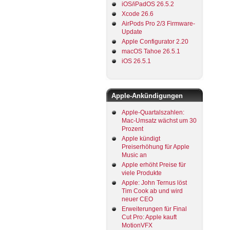
iOS/iPadOS 26.5.2
Xcode 26.6
AirPods Pro 2/3 Firmware-
Update
Apple Configurator 2.20
macOS Tahoe 26.5.1
iOS 26.5.1
Apple-Ankündigungen
Apple-Quartalszahlen:
Mac-Umsatz wächst um 30
Prozent
Apple kündigt
Preiserhöhung für Apple
Music an
Apple erhöht Preise für
viele Produkte
Apple: John Ternus löst
Tim Cook ab und wird
neuer CEO
Erweiterungen für Final
Cut Pro: Apple kauft
MotionVFX