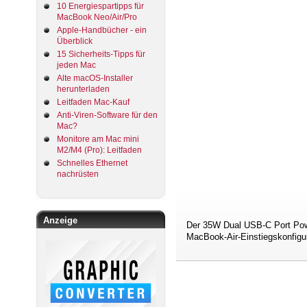
10 Energiespartipps für
MacBook Neo/Air/Pro
Apple-Handbücher - ein
Überblick
15 Sicherheits-Tipps für
jeden Mac
Alte macOS-Installer
herunterladen
Leitfaden Mac-Kauf
Anti-Viren-Software für den
Mac?
Monitore am Mac mini
M2/M4 (Pro): Leitfaden
Schnelles Ethernet
nachrüsten
Anzeige
Der 35W Dual USB‑C Port Powe
MacBook-Air-Einstiegskonfigura