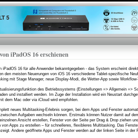
Direkt
zum
Inhalt
 von iPadOS 16 erschienen
on iPadOS 16 für alle Anwender bekanntgegeben - das System erscheint direkt 
en den meisten Neuerungen von iOS 16 verschiedene Tablet-spezifische Neuh
sking mit Stage Manager, neue Display-Modi, die Wetter-App sowie Workflow
ualisierungsfunktion des Betriebssystems (Einstellungen => Allgemein => So
en und installiert werden. Im Zuge der Installation wird ein Neustart durchge
mit dem Mac oder via iCloud wird empfohlen.
mplett neues Multitasking-Erlebnis sorgen, bei dem Apps und Fenster automat
 zwischen Aufgaben wechseln können. Erstmals können Nutzer damit auf dem
 einzelnen Ansicht erstellen, Fenster von der Seite per Drag & Drop ziehen u
on Apps zu erstellen – für schnelleres, flexibleres Multitasking. Das Fenste
gezeigt. Andere geöffnete Apps und Fenster werden auf der linken Seite in der R