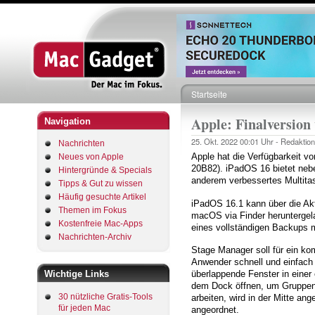
Startseite
Pfadnavigation
Apple: Finalversion
Navigation
25. Okt. 2022
00:01 Uhr -
Redaktion
Nachrichten
Apple hat die Verfügbarkeit v
Neues von Apple
20B82). iPadOS 16 bietet neb
Hintergründe & Specials
anderem verbessertes Multita
Tipps & Gut zu wissen
Häufig gesuchte Artikel
iPadOS 16.1 kann über die Akt
Themen im Fokus
macOS via Finder heruntergelad
Kostenfreie Mac-Apps
eines vollständigen Backups 
Nachrichten-Archiv
Stage Manager soll für ein ko
Anwender schnell und einfach
Wichtige Links
überlappende Fenster in einer
dem Dock öffnen, um Gruppen v
30 nützliche Gratis-Tools
arbeiten, wird in der Mitte an
für jeden Mac
angeordnet.