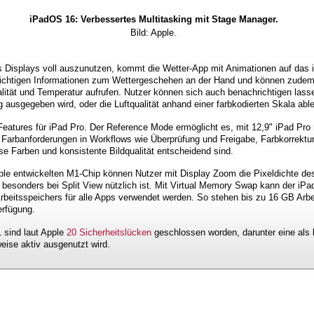
iPadOS 16: Verbessertes Multitasking mit Stage Manager.
Bild: Apple.
es Displays voll auszunutzen, kommt die Wetter-App mit Animationen auf das 
wichtigen Informationen zum Wettergeschehen an der Hand und können zudem d
ität und Temperatur aufrufen. Nutzer können sich auch benachrichtigen lass
 ausgegeben wird, oder die Luftqualität anhand einer farbkodierten Skala abl
tures für iPad Pro. Der Reference Mode ermöglicht es, mit 12,9" iPad Pro m
 Farbanforderungen in Workflows wie Überprüfung und Freigabe, Farbkorrektu
e Farben und konsistente Bildqualität entscheidend sind.
ple entwickelten M1-Chip können Nutzer mit Display Zoom die Pixeldichte d
besonders bei Split View nützlich ist. Mit Virtual Memory Swap kann der iPad
rbeitsspeichers für alle Apps verwendet werden. So stehen bis zu 16 GB Arbei
erfügung.
 sind laut Apple
20 Sicherheitslücken
geschlossen worden, darunter eine als k
eise aktiv ausgenutzt wird.