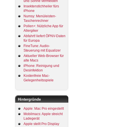
und Sonne vermeiden
Insektenstichheiler fürs
iPhone
Numsy: Menüleisten-
Taschenrechner
Pollen+: Nützliche App für
Allergiker
Abfahrt! liefert ÖPNV-Daten
für Europa
FineTune: Audio-
Steuerung mit Equalizer
Aktueller Web-Browser für
alte Macs
iPhone: Reinigung und
Desinfektion
Kostenfreie Mac-
Gelegenheitsspiele
Hintergründe
Apple: Mac Pro eingestellt
Mobilmacs: Apple streicht
Ladegerät
Apple stellt Pro Display