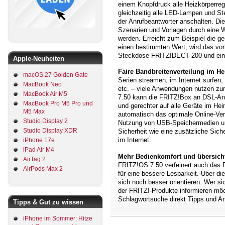
einem Knopfdruck alle Heizkörperregl
gleichzeitig alle LED-Lampen und 
der Anrufbeantworter anschalten. Di
Szenarien und Vorlagen durch eine 
werden. Erreicht zum Beispiel die 
einen bestimmten Wert, wird das vorh
Steckdose FRITZ!DECT 200 und ein
Apple-Neuheiten
Faire Bandbreitenverteilung im H
macOS 27 Golden Gate
Serien streamen, im Internet surfen
MacBook Neo
etc. – viele Anwendungen nutzen zur
MacBook Air M5
7.50 kann die FRITZ!Box an DSL-An
MacBook Pro M5 Pro und
und gerechter auf alle Geräte im He
M5 Max
automatisch das optimale Online-Ve
Studio Display 2
Nutzung von USB-Speichermedien und
Studio Display XDR
Sicherheit wie eine zusätzliche Sic
im Internet.
iPhone 17e
iPad Air M4
Mehr Bedienkomfort und übersich
AirTag 2
FRITZ!OS 7.50 verfeinert auch das D
AirPods Max 2
für eine bessere Lesbarkeit. Über di
sich noch besser orientieren. Wer s
der FRITZ!-Produkte informieren möch
Schlagwortsuche direkt Tipps und An
Tipps & Gut zu wissen
iPhone im Sommer: Hitze