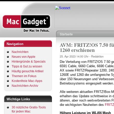
Direkt
zum
Inhalt
Startseite
Pfadnavigation
AVM: FRITZ!OS 7.50 fü
Navigation
1260 erschienen
Nachrichten
25. Apr 2023
14:00 Uhr -
Redaktion
Neues von Apple
Hintergründe & Specials
Die Verteilung von FRITZ!OS 7.50 ge
6591 Cable, 6660 Cable, 6690 Cable
Tipps & Gut zu wissen
AX sowie FRITZ!Repeater 1200, 240
Häufig gesuchte Artikel
1260E und 1260 die umfangreiche Sys
Themen im Fokus
über 150 Neuerungen und Verbesseru
Kostenfreie Mac-Apps
Betriebssystems eingespielt werden.
Nachrichten-Archiv
Alle weiteren aktuellen FRITZ!Box-
erhalten das Update schrittweise in
Wichtige Links
älteren, aber noch weitverbreiteten 
die wichtigsten Neuheiten des
FRITZ
30 nützliche Gratis-Tools
für jeden Mac
Höhere Leistung im WLAN Mesh