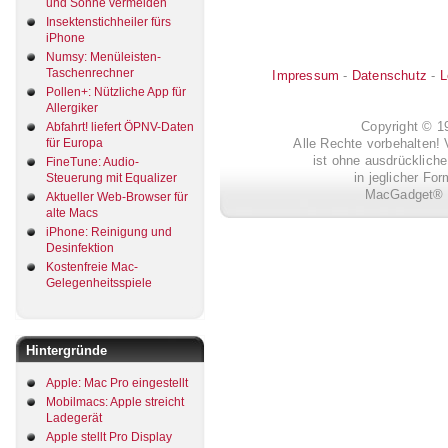
und Sonne vermeiden
Insektenstichheiler fürs
iPhone
Numsy: Menüleisten-
Taschenrechner
Impressum
-
Datenschutz
-
L
Pollen+: Nützliche App für
Allergiker
Copyright © 
Abfahrt! liefert ÖPNV-Daten
für Europa
Alle Rechte vorbehalten! 
ist ohne ausdrückli
FineTune: Audio-
in jeglicher Fo
Steuerung mit Equalizer
MacGadget® i
Aktueller Web-Browser für
alte Macs
iPhone: Reinigung und
Desinfektion
Kostenfreie Mac-
Gelegenheitsspiele
Hintergründe
Apple: Mac Pro eingestellt
Mobilmacs: Apple streicht
Ladegerät
Apple stellt Pro Display