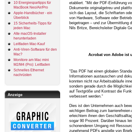
10 Energiespartipps für
etabliert. "Mit der PDF-Einführung v
MacBook Neo/Air/Pro
Dokumente originalgetreu und platt
sich das Layout, die Schriftarten od
Apple-Handbücher - ein
Überblick
von Hardware, Software oder Betri
beigetragen – und zur Übermittlung d
15 Sicherheits-Tipps für
Nils Britze, Bereichsleiter Digitale
jeden Mac
Alte macOS-Installer
herunterladen
Leitfaden Mac-Kauf
Anti-Viren-Software für den
Mac?
Acrobat von Adobe ist 
Monitore am Mac mini
M2/M4 (Pro): Leitfaden
Schnelles Ethernet
"Das PDF hat einen globalen Standar
nachrüsten
Informationen austauschen und dokume
konnten nicht nur Arbeitsabläufe in
sondern gerade durch die Möglichke
auf Textgröße und Kontrast die Funkt
Anzeige
verbessert werden."
Dies ist den Unternehmen auch bewu
wichtigen Beitrag zum barrierefreie
erleichtern ihnen den Geschäftsallt
sogar 90 Prozent. Darüber hinaus le
schonenderen Umgang mit Ressource
zunehmend PDFs anstelle von Briefe