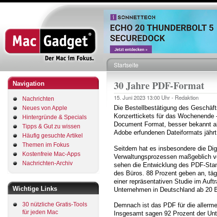
Direkt
zum
Inhalt
Startseite
Pfadnavigation
30 Jahre PDF-Format
Navigation
15. Juni 2023
13:00 Uhr -
Redaktion
Nachrichten
Die Bestellbestätigung des Geschäfts
Neues von Apple
Konzerttickets für das Wochenende – 
Hintergründe & Specials
Document Format, besser bekannt als
Tipps & Gut zu wissen
Adobe erfundenen Dateiformats jährt
Häufig gesuchte Artikel
Themen im Fokus
Seitdem hat es insbesondere die Dig
Kostenfreie Mac-Apps
Verwaltungsprozessen maßgeblich vo
Nachrichten-Archiv
sehen die Entwicklung des PDF-Standa
des Büros. 88 Prozent geben an, täg
einer repräsentativen Studie im Auft
Wichtige Links
Unternehmen in Deutschland ab 20 B
30 nützliche Gratis-Tools
Demnach ist das PDF für die aller
für jeden Mac
Insgesamt sagen 92 Prozent der Unt