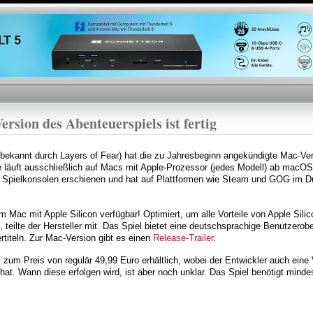
Direkt
zum
Inhalt
sion des Abenteuerspiels ist fertig
(bekannt durch Layers of Fear) hat die zu Jahresbeginn angekündigte Mac-Ve
e läuft ausschließlich auf Macs mit Apple-Prozessor (jedes Modell) ab macO
 Spielkonsolen erschienen und hat auf Plattformen wie Steam und GOG im Du
m Mac mit Apple Silicon verfügbar! Optimiert, um alle Vorteile von Apple Sili
teilte der Hersteller mit. Das Spiel bietet eine deutschsprachige Benutzerobe
titeln. Zur Mac-Version gibt es einen
Release-Trailer
.
m
zum Preis von regulär 49,99 Euro erhältlich, wobei der Entwickler auch eine
 hat. Wann diese erfolgen wird, ist aber noch unklar. Das Spiel benötigt mind