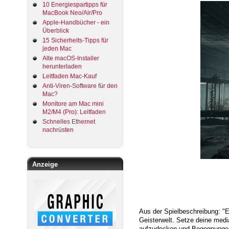
10 Energiespartipps für
MacBook Neo/Air/Pro
Apple-Handbücher - ein
Überblick
15 Sicherheits-Tipps für
jeden Mac
Alte macOS-Installer
herunterladen
Leitfaden Mac-Kauf
Anti-Viren-Software für den
Mac?
Monitore am Mac mini
M2/M4 (Pro): Leitfaden
Schnelles Ethernet
nachrüsten
Anzeige
Aus der Spielbeschreibung: "E
Geisterwelt. Setze deine medi
aufzudecken und Begegnungen 