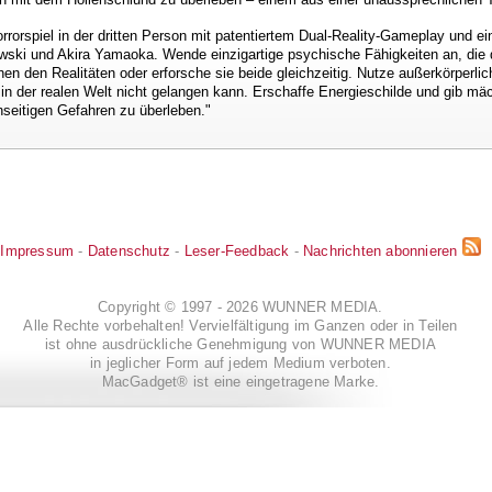
rorspiel in der dritten Person mit patentiertem Dual-Reality-Gameplay und e
ski und Akira Yamaoka. Wende einzigartige psychische Fähigkeiten an, die 
hen den Realitäten oder erforsche sie beide gleichzeitig. Nutze außerkörperli
t in der realen Welt nicht gelangen kann. Erschaffe Energieschilde und gib mä
nseitigen Gefahren zu überleben."
Impressum
-
Datenschutz
-
Leser-Feedback
-
Nachrichten abonnieren
Copyright © 1997 - 2026 WUNNER MEDIA.
Alle Rechte vorbehalten! Vervielfältigung im Ganzen oder in Teilen
ist ohne ausdrückliche Genehmigung von WUNNER MEDIA
in jeglicher Form auf jedem Medium verboten.
MacGadget® ist eine eingetragene Marke.