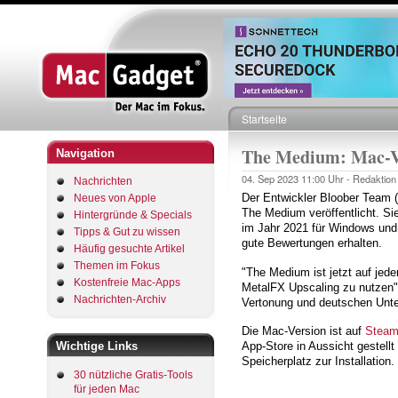
Startseite
Pfadnavigation
The Medium: Mac-Ver
Navigation
04. Sep 2023
11:00 Uhr -
Redaktion
Nachrichten
Der Entwickler Bloober Team 
Neues von Apple
The Medium veröffentlicht. Si
Hintergründe & Specials
im Jahr 2021 für Windows und
Tipps & Gut zu wissen
gute Bewertungen erhalten.
Häufig gesuchte Artikel
Themen im Fokus
"The Medium ist jetzt auf jede
Kostenfreie Mac-Apps
MetalFX Upscaling zu nutzen", 
Nachrichten-Archiv
Vertonung und deutschen Unter
Die Mac-Version ist auf
Stea
Wichtige Links
App-Store in Aussicht gestellt
Speicherplatz zur Installation.
30 nützliche Gratis-Tools
für jeden Mac