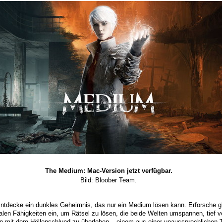
The Medium: Mac-Version jetzt verfügbar.
Bild: Bloober Team.
ntdecke ein dunkles Geheimnis, das nur ein Medium lösen kann. Erforsche gle
alen Fähigkeiten ein, um Rätsel zu lösen, die beide Welten umspannen, tief
mit dem Höllenschlund zu überleben – einem aus einer unaussprechlichen 