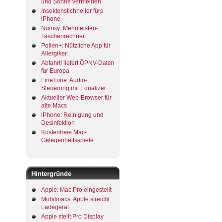
und Sonne vermeiden
Insektenstichheiler fürs
iPhone
Numsy: Menüleisten-
Taschenrechner
Pollen+: Nützliche App für
Allergiker
Abfahrt! liefert ÖPNV-Daten
für Europa
FineTune: Audio-
Steuerung mit Equalizer
Aktueller Web-Browser für
alte Macs
iPhone: Reinigung und
Desinfektion
Kostenfreie Mac-
Gelegenheitsspiele
Hintergründe
Apple: Mac Pro eingestellt
Mobilmacs: Apple streicht
Ladegerät
Apple stellt Pro Display