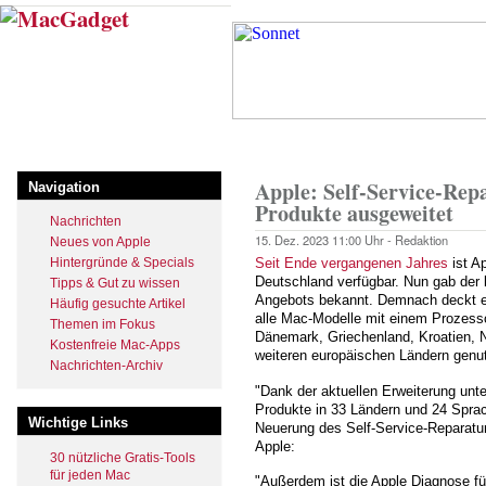
Direkt
zum
Inhalt
Startseite
Pfadnavigation
Apple: Self-Service-Re
Navigation
Produkte ausgeweitet
Nachrichten
15. Dez. 2023
11:00 Uhr -
Redaktion
Neues von Apple
Hintergründe & Specials
Seit Ende vergangenen Jahres
ist A
Deutschland verfügbar. Nun gab der k
Tipps & Gut zu wissen
Angebots bekannt. Demnach deckt es
Häufig gesuchte Artikel
alle Mac-Modelle mit einem Prozess
Themen im Fokus
Dänemark, Griechenland, Kroatien, N
Kostenfreie Mac-Apps
weiteren europäischen Ländern genu
Nachrichten-Archiv
"Dank der aktuellen Erweiterung unte
Produkte in 33 Ländern und 24 Sprac
Wichtige Links
Neuerung des Self-Service-Reparatu
Apple:
30 nützliche Gratis-Tools
für jeden Mac
"Außerdem ist die Apple Diagnose fü