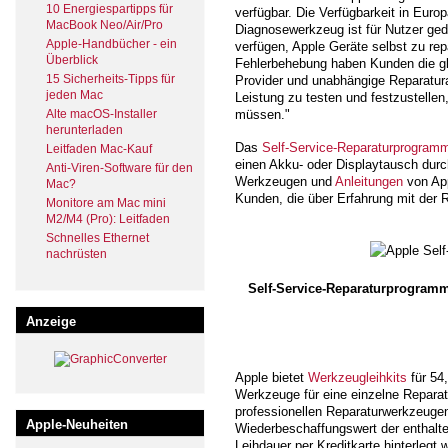
10 Energiespartipps für
verfügbar. Die Verfügbarkeit in Euro
MacBook Neo/Air/Pro
Diagnosewerkzeug ist für Nutzer ged
Apple-Handbücher - ein
verfügen, Apple Geräte selbst zu re
Überblick
Fehlerbehebung haben Kunden die gle
15 Sicherheits-Tipps für
Provider und unabhängige Reparatura
jeden Mac
Leistung zu testen und festzustellen
Alte macOS-Installer
müssen."
herunterladen
Das
Self-Service-Reparaturprogram
Leitfaden Mac-Kauf
einen Akku- oder Displaytausch durc
Anti-Viren-Software für den
Werkzeugen und
Anleitungen
von App
Mac?
Kunden, die über Erfahrung mit der R
Monitore am Mac mini
M2/M4 (Pro): Leitfaden
Schnelles Ethernet
nachrüsten
Self-Service-Reparaturprogramm 
Anzeige
Apple bietet
Werkzeugleihkits
für 54
Werkzeuge für eine einzelne Repara
professionellen Reparaturwerkzeugen
Apple-Neuheiten
Wiederbeschaffungswert der enthal
Leihdauer per Kreditkarte hinterlegt 