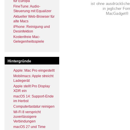
für Europa
ist ohne ausdrückli
FineTune: Audio-
in jeglicher Fo
Steuerung mit Equalizer
MacGadget® i
Aktueller Web-Browser für
alte Macs
iPhone: Reinigung und
Desinfektion
Kostenfreie Mac-
Gelegenheitsspiele
Hintergründe
Apple: Mac Pro eingestellt
Mobilmacs: Apple streicht
Ladegerät
Apple stellt Pro Display
XDR ein
macOS 14: Support-Ende
im Herbst
Computertastatur reinigen
Wi-Fi 8 verspricht
zuverlässigere
Verbindungen
macOS 27 und Time