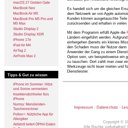
macOS 27 Golden Gate
MacBook Neo
Es handelt sich um die gleichen Ersa
dem Netzwerk an von Apple autorisie
MacBook Air M5
Kunden können ausgetauschte Teile 
MacBook Pro M5 Pro und
zurücksenden und erhalten in vielen 
M5 Max
Studio Display 2
Mit dem Programm erfüllt Apple die
Studio Display XDR
Ländern eingeführt werden. Aufgrund 
iPhone 17e
einhergehen (bereits ein kleines Mi
iPad Air M4
den Schaden muss der Nutzer dann se
AirTag 2
Anwender der Gang zu einem Dienstle
AirPods Max 2
Option sein, um beispielsweise ein
zu tauschen. Dort zahlt man zwar ei
Werkzeuge nicht teuer mieten und f
Dienstleister.
Tipps & Gut zu wissen
iPhone im Sommer: Hitze
und Sonne vermeiden
Insektenstichheiler fürs
iPhone
Numsy: Menüleisten-
Impressum
-
Datenschutz
-
Les
Taschenrechner
Pollen+: Nützliche App für
Allergiker
Copyright © 
Abfahrt! liefert ÖPNV-Daten
Alle Rechte vorbehalten! 