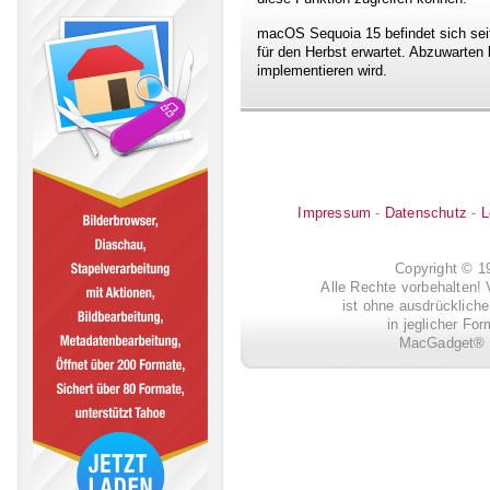
macOS Sequoia 15 befindet sich seit 
für den Herbst erwartet. Abzuwarten 
implementieren wird.
Impressum
-
Datenschutz
-
L
Copyright © 
Alle Rechte vorbehalten! 
ist ohne ausdrückli
in jeglicher Fo
MacGadget® i