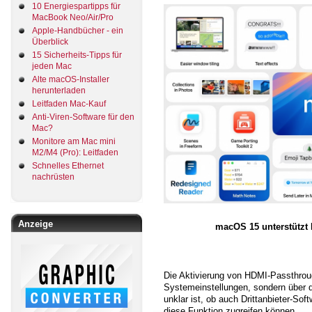
10 Energiespartipps für
MacBook Neo/Air/Pro
Apple-Handbücher - ein
Überblick
15 Sicherheits-Tipps für
jeden Mac
Alte macOS-Installer
herunterladen
Leitfaden Mac-Kauf
Anti-Viren-Software für den
Mac?
Monitore am Mac mini
M2/M4 (Pro): Leitfaden
Schnelles Ethernet
nachrüsten
Anzeige
macOS 15 unterstützt 
Die Aktivierung von HDMI-Passthrough
Systemeinstellungen, sondern über d
unklar ist, ob auch Drittanbieter-Sof
diese Funktion zugreifen können.