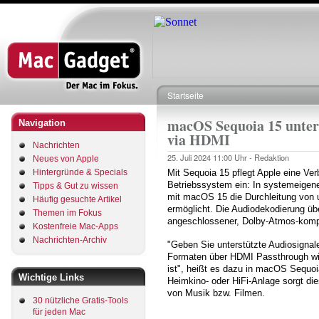
Direkt
zum
Inhalt
Startseite
Pfadnavigation
macOS Sequoia 15 unter
Navigation
via HDMI
Nachrichten
25. Juli 2024
11:00 Uhr -
Redaktion
Neues von Apple
Hintergründe & Specials
Mit Sequoia 15 pflegt Apple eine Ve
Betriebssystem ein: In systemeige
Tipps & Gut zu wissen
mit macOS 15 die Durchleitung von
Häufig gesuchte Artikel
ermöglicht. Die Audiodekodierung üb
Themen im Fokus
angeschlossener, Dolby-Atmos-kompa
Kostenfreie Mac-Apps
Nachrichten-Archiv
"Geben Sie unterstützte Audiosignal
Formaten über HDMI Passthrough wie
ist", heißt es dazu in macOS Sequoi
Wichtige Links
Heimkino- oder HiFi-Anlage sorgt die
von Musik bzw. Filmen.
30 nützliche Gratis-Tools
für jeden Mac