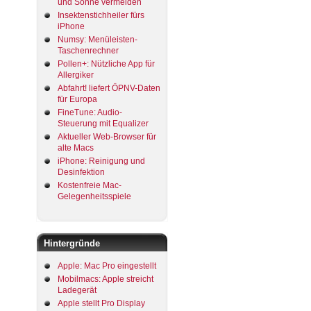
und Sonne vermeiden
Insektenstichheiler fürs
iPhone
Numsy: Menüleisten-
Taschenrechner
Pollen+: Nützliche App für
Allergiker
Abfahrt! liefert ÖPNV-Daten
für Europa
FineTune: Audio-
Steuerung mit Equalizer
Aktueller Web-Browser für
alte Macs
iPhone: Reinigung und
Desinfektion
Kostenfreie Mac-
Gelegenheitsspiele
Hintergründe
Apple: Mac Pro eingestellt
Mobilmacs: Apple streicht
Ladegerät
Apple stellt Pro Display