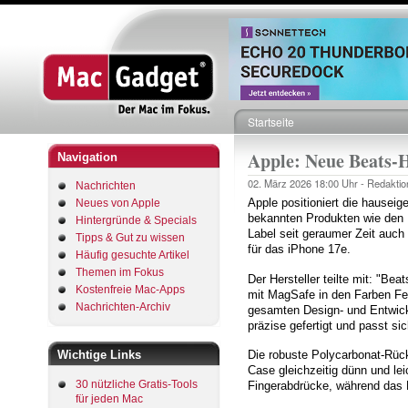
Startseite
Pfadnavigation
Apple: Neue Beats-H
Navigation
02. März 2026
18:00 Uhr -
Redaktio
Nachrichten
Apple positioniert die hause
Neues von Apple
bekannten Produkten wie den
Hintergründe & Specials
Label seit geraumer Zeit auch
Tipps & Gut zu wissen
für das iPhone 17e.
Häufig gesuchte Artikel
Themen im Fokus
Der Hersteller teilte mit: "B
Kostenfreie Mac-Apps
mit MagSafe in den Farben F
Nachrichten-Archiv
gesamten Design- und Entwick
präzise gefertigt und passt s
Wichtige Links
Die robuste Polycarbonat-Rück
Case gleichzeitig dünn und le
30 nützliche Gratis-Tools
Fingerabdrücke, während das M
für jeden Mac