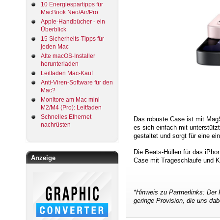
10 Energiespartipps für
MacBook Neo/Air/Pro
Apple-Handbücher - ein
Überblick
15 Sicherheits-Tipps für
jeden Mac
Alte macOS-Installer
herunterladen
Leitfaden Mac-Kauf
Anti-Viren-Software für den
Mac?
Monitore am Mac mini
M2/M4 (Pro): Leitfaden
Schnelles Ethernet
Das robuste Case ist mit MagS
nachrüsten
es sich einfach mit unterstüt
gestaltet und sorgt für eine
Die Beats-Hüllen für das iPho
Anzeige
Case mit Trageschlaufe und K
*Hinweis zu Partnerlinks: Der 
geringe Provision, die uns dab