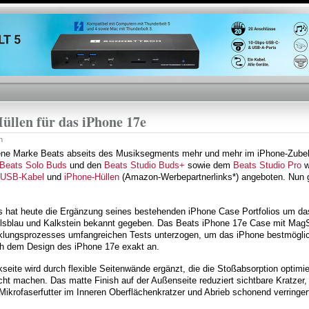
Direkt
zum
Inhalt
üllen für das iPhone 17e
n
igene Marke Beats abseits des Musiksegments mehr und mehr im iPhone-Zube
Beats Solo Buds
und den
Beats Studio Buds+
sowie dem
Beats Studio Pro
w
USB-Kabel
und
iPhone-Hüllen
(Amazon-Werbepartnerlinks*) angeboten. Nun 
eats hat heute die Ergänzung seines bestehenden iPhone Case Portfolios um 
elsblau und Kalkstein bekannt gegeben. Das Beats iPhone 17e Case mit Mag
lungsprozesses umfangreichen Tests unterzogen, um das iPhone bestmöglic
ich dem Design des iPhone 17e exakt an.
seite wird durch flexible Seitenwände ergänzt, die die Stoßabsorption optimi
icht machen. Das matte Finish auf der Außenseite reduziert sichtbare Kratzer
ikrofaserfutter im Inneren Oberflächenkratzer und Abrieb schonend verringer