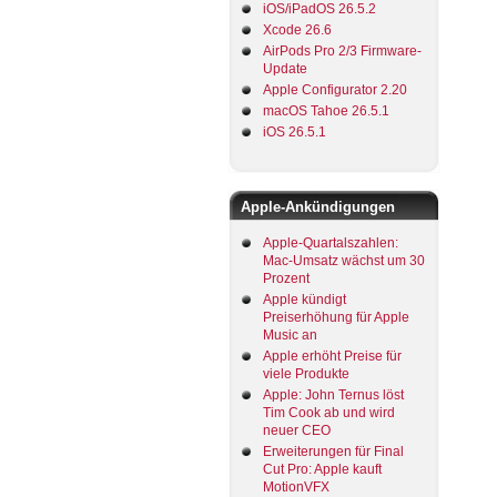
iOS/iPadOS 26.5.2
Xcode 26.6
AirPods Pro 2/3 Firmware-
Update
Apple Configurator 2.20
macOS Tahoe 26.5.1
iOS 26.5.1
Apple-Ankündigungen
Apple-Quartalszahlen:
Mac-Umsatz wächst um 30
Prozent
Apple kündigt
Preiserhöhung für Apple
Music an
Apple erhöht Preise für
viele Produkte
Apple: John Ternus löst
Tim Cook ab und wird
neuer CEO
Erweiterungen für Final
Cut Pro: Apple kauft
MotionVFX