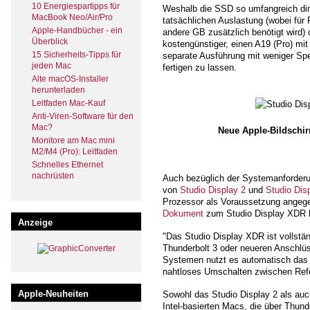
10 Energiespartipps für
Weshalb die SSD so umfangreich dime
MacBook Neo/Air/Pro
tatsächlichen Auslastung (wobei für 
Apple-Handbücher - ein
andere GB zusätzlich benötigt wird) 
Überblick
kostengünstiger, einen A19 (Pro) mi
15 Sicherheits-Tipps für
separate Ausführung mit weniger Spe
jeden Mac
fertigen zu lassen.
Alte macOS-Installer
herunterladen
Leitfaden Mac-Kauf
Anti-Viren-Software für den
Mac?
Neue Apple-Bildschir
Monitore am Mac mini
M2/M4 (Pro): Leitfaden
Schnelles Ethernet
nachrüsten
Auch bezüglich der Systemanforderu
von
Studio Display 2
und
Studio Dis
Prozessor als Voraussetzung angege
Dokument
zum Studio Display XDR h
Anzeige
"Das Studio Display XDR ist vollstä
Thunderbolt 3 oder neueren Anschlüs
Systemen nutzt es automatisch das 
nahtloses Umschalten zwischen Ref
Apple-Neuheiten
Sowohl das Studio Display 2 als auc
Intel-basierten Macs, die über Thund