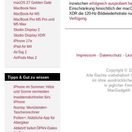
macOS 27 Golden Gate
inzwischen
erfolgreich ausprobiert ha
Einschränkung hinsichtlich der macO
MacBook Neo
XDR die 120-Hz-Bildwiederholrate nu
MacBook Air M5
Verfügung
.
MacBook Pro M5 Pro und
M5 Max
Studio Display 2
Studio Display XDR
iPhone 17e
iPad Air M4
AirTag 2
Impressum
-
Datenschutz
-
Les
AirPods Max 2
Copyright © 
Alle Rechte vorbehalten! 
Tipps & Gut zu wissen
ist ohne ausdrückli
in jeglicher Fo
iPhone im Sommer: Hitze
MacGadget® i
und Sonne vermeiden
Insektenstichheiler fürs
iPhone
Numsy: Menüleisten-
Taschenrechner
Pollen+: Nützliche App für
Allergiker
Abfahrt! liefert ÖPNV-Daten