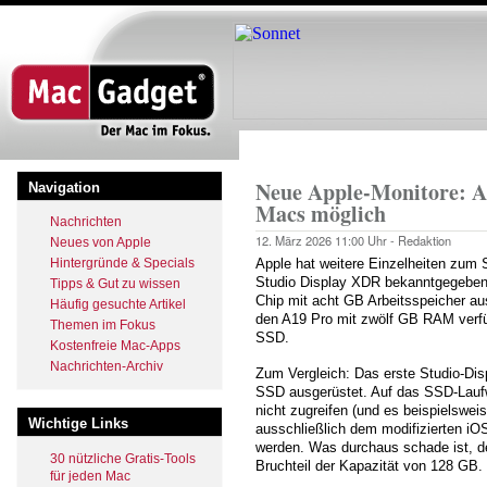
Direkt
zum
Inhalt
Startseite
Pfadnavigation
Neue Apple-Monitore: A1
Navigation
Macs möglich
Nachrichten
12. März 2026
11:00 Uhr -
Redaktion
Neues von Apple
Hintergründe & Specials
Apple hat weitere Einzelheiten zum 
Studio Display XDR bekanntgegeben.
Tipps & Gut zu wissen
Chip mit acht GB Arbeitsspeicher au
Häufig gesuchte Artikel
den A19 Pro mit zwölf GB RAM verfü
Themen im Fokus
SSD.
Kostenfreie Mac-Apps
Nachrichten-Archiv
Zum Vergleich: Das erste Studio-Dis
SSD ausgerüstet. Auf das SSD-Laufw
nicht zugreifen (und es beispielswei
Wichtige Links
ausschließlich dem modifizierten iO
werden. Was durchaus schade ist, d
30 nützliche Gratis-Tools
Bruchteil der Kapazität von 128 GB.
für jeden Mac