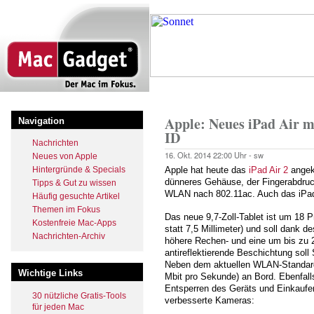
Direkt
zum
Inhalt
Startseite
Pfadnavigation
Apple: Neues iPad Air 
Navigation
ID
Nachrichten
16. Okt. 2014
22:00 Uhr -
sw
Neues von Apple
Hintergründe & Specials
Apple hat heute das
iPad Air 2
angek
dünneres Gehäuse, der Fingerabdruc
Tipps & Gut zu wissen
WLAN nach 802.11ac. Auch das iPad 
Häufig gesuchte Artikel
Themen im Fokus
Das neue 9,7-Zoll-Tablet ist um 18 P
Kostenfreie Mac-Apps
statt 7,5 Millimeter) und soll dank 
Nachrichten-Archiv
höhere Rechen- und eine um bis zu 25
antireflektierende Beschichtung soll
Neben dem aktuellen WLAN-Standard 
Wichtige Links
Mbit pro Sekunde) an Bord. Ebenfal
Entsperren des Geräts und Einkaufe
30 nützliche Gratis-Tools
verbesserte Kameras:
für jeden Mac