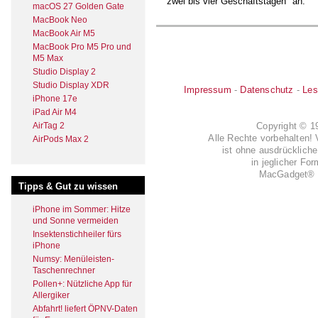
zwei bis vier Geschäftstagen" an.
macOS 27 Golden Gate
MacBook Neo
MacBook Air M5
MacBook Pro M5 Pro und
M5 Max
Studio Display 2
Studio Display XDR
Impressum
-
Datenschutz
-
Les
iPhone 17e
iPad Air M4
AirTag 2
Copyright © 
Alle Rechte vorbehalten! 
AirPods Max 2
ist ohne ausdrückli
in jeglicher Fo
MacGadget® i
Tipps & Gut zu wissen
iPhone im Sommer: Hitze
und Sonne vermeiden
Insektenstichheiler fürs
iPhone
Numsy: Menüleisten-
Taschenrechner
Pollen+: Nützliche App für
Allergiker
Abfahrt! liefert ÖPNV-Daten