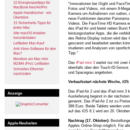
10 Energiespartipps für
"Innovationen bei iSight und FaceT
MacBook Neo/Air/Pro
Fotos und Videos, mit einem 8-Megapi
Apple-Handbücher - ein
Kamera um Aufnahmen von satten, det
Überblick
neue Funktionen darunter Panorama i
15 Sicherheits-Tipps für
Videos. Die FaceTime HD Kamera erf
jeden Mac
des iPad Air und bietet neben Burs
Alte macOS-Installer
leistungsstarker Apps, die die verb
herunterladen
des Retina Display nutzen wird da
gescannt und bearbeitet werden könn
Leitfaden Mac-Kauf
studieren und Analysen von sportlich
Anti-Viren-Software für den
Tipp."
Mac?
Monitore am Mac mini
Das
iPad mini 3
wartet nur mit zwei 
M2/M4 (Pro): Leitfaden
ebenfalls über den Touch-ID-Sensor, 
Schnelles Ethernet
und Spacegrau angeboten.
nachrüsten
Verkaufsstart nächste Woche, iOS 8
Das iPad Air 2 und das iPad mini 3 
Anzeige
Auslieferung beginnt in der nächste
genannt. Das iPad Air 2 ist zu Preis
389 Euro. Beide Tablets werden vorin
auf das iOS 8.1 wird am 20. Oktober
Nachtrag (17. Oktober):
Bestellungen
Apple-Neuheiten
Apples Online-Shop möglich. Für alle 