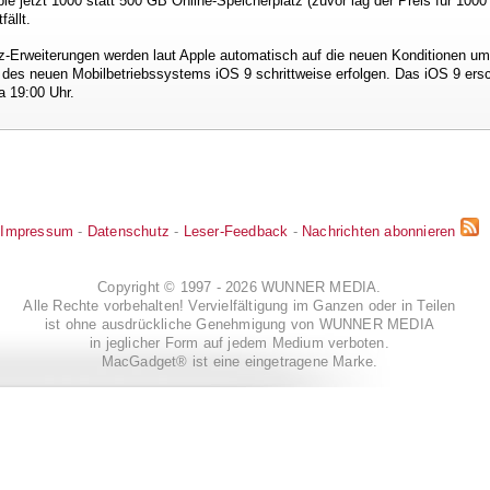
le jetzt 1000 statt 500 GB Online-Speicherplatz (zuvor lag der Preis für 100
ällt.
z-Erweiterungen werden laut Apple automatisch auf die neuen Konditionen um
g des neuen Mobilbetriebssystems iOS 9 schrittweise erfolgen. Das iOS 9 ers
a 19:00 Uhr.
Impressum
-
Datenschutz
-
Leser-Feedback
-
Nachrichten abonnieren
Copyright © 1997 - 2026 WUNNER MEDIA.
Alle Rechte vorbehalten! Vervielfältigung im Ganzen oder in Teilen
ist ohne ausdrückliche Genehmigung von WUNNER MEDIA
in jeglicher Form auf jedem Medium verboten.
MacGadget® ist eine eingetragene Marke.