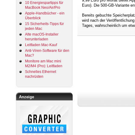
9,99 Euro pro Monat bietet App
10 Energiespartipps für
Euro). Die 500-GB-Variante entf
MacBook Neo/Air/Pro
Apple-Handbücher - ein
Bereits gebuchte Speicherplat
Überblick
wird nach der Veröffentlichun
15 Sicherheits-Tipps für
Tages, wahrscheinlich um etw
jeden Mac
Alte macOS-Installer
herunterladen
Leitfaden Mac-Kauf
Anti-Viren-Software für den
Mac?
Monitore am Mac mini
M2/M4 (Pro): Leitfaden
Schnelles Ethernet
nachrüsten
Anzeige