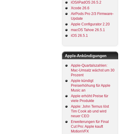
iOS/iPadOS 26.5.2
Xcode 26.6
AirPods Pro 2/3 Firmware-
Update
Apple Configurator 2.20
macOS Tahoe 26.5.1
iOS 26.5.1
Apple-Ankündigungen
Apple-Quartalszahlen:
Mac-Umsatz wächst um 30
Prozent
Apple kündigt
Preiserhöhung für Apple
Music an
Apple erhöht Preise für
viele Produkte
Apple: John Ternus löst
Tim Cook ab und wird
neuer CEO
Erweiterungen für Final
Cut Pro: Apple kauft
MotionVFX