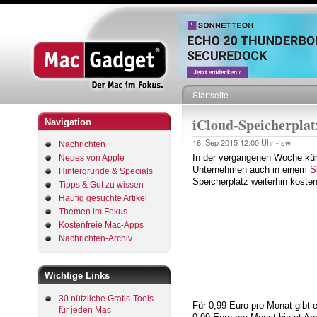
Startseite
Pfadnavigation
iCloud-Speicherplat
Navigation
16. Sep 2015
12:00 Uhr -
sw
Nachrichten
In der vergangenen Woche künd
Neues von Apple
Unternehmen auch in einem
S
Hintergründe & Specials
Speicherplatz weiterhin kosten
Tipps & Gut zu wissen
Häufig gesuchte Artikel
Themen im Fokus
Kostenfreie Mac-Apps
Nachrichten-Archiv
Wichtige Links
30 nützliche Gratis-Tools
Für 0,99 Euro pro Monat gibt 
für jeden Mac