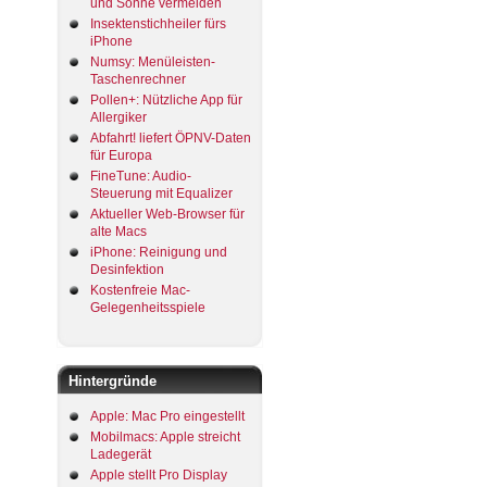
und Sonne vermeiden
Insektenstichheiler fürs
iPhone
Numsy: Menüleisten-
Taschenrechner
Pollen+: Nützliche App für
Allergiker
Abfahrt! liefert ÖPNV-Daten
für Europa
FineTune: Audio-
Steuerung mit Equalizer
Aktueller Web-Browser für
alte Macs
iPhone: Reinigung und
Desinfektion
Kostenfreie Mac-
Gelegenheitsspiele
Hintergründe
Apple: Mac Pro eingestellt
Mobilmacs: Apple streicht
Ladegerät
Apple stellt Pro Display